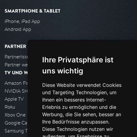
SMARTPHONE & TABLET
iPhone, iPad App
Android App
PARTNER
Partnerliste
Ihre Privatsphäre ist
Partner werden
uns wichtig
TV UND WOHNZIMMER
Amazon FireTV
Diese Website verwendet Cookies
NVIDIA SHIELD, Google TV
und Targeting Technologien, um
Apple TV
Ihnen ein besseres Internet-
Roku
Erlebnis zu ermöglichen und die
Werbung, die Sie sehen, besser an
Xbox One
Ihre Bedürfnisse anzupassen.
Google Cast
Diese Technologien nutzen wir
Samsung TV
außerdem, um Ergebnisse zu