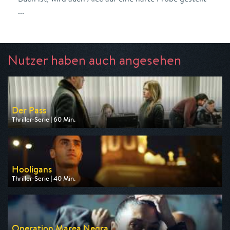
...
Nutzer haben auch angesehen
Der Pass
Thriller-Serie | 60 Min.
Ausgestrahlt von Nitro
am 13.08.2026, 20:15
Hooligans
Thriller-Serie | 40 Min.
Ausgestrahlt von One
am 14.08.2026, 22:55
Operation Marea Negra