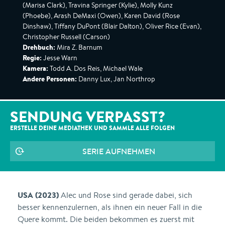
(Marisa Clark), Travina Springer (Kylie), Molly Kunz
(Phoebe), Arash DeMaxi (Owen), Karen David (Rose
Dinshaw), Tiffany DuPont (Blair Dalton), Oliver Rice (Evan),
Christopher Russell (Carson)
Drehbuch:
Mira Z. Barnum
Regie:
Jesse Warn
Kamera:
Todd A. Dos Reis, Michael Wale
Andere Personen:
Danny Lux, Jan Northrop
SENDUNG VERPASST?
ERSTELLE DEINE MEDIATHEK UND SAMMLE ALLE
FOLGEN
SERIE AUFNEHMEN
USA (2023)
Alec und Rose sind gerade dabei, sich
besser kennenzulernen, als ihnen ein neuer Fall in die
Quere kommt. Die beiden bekommen es zuerst mit