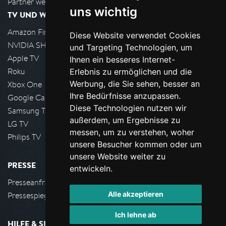
Partner werden
uns wichtig
TV UND WOHNZIMMER
Amazon FireTV
Diese Website verwendet Cookies
NVIDIA SHIELD, Google TV
und Targeting Technologien, um
Apple TV
Ihnen ein besseres Internet-
Roku
Erlebnis zu ermöglichen und die
Werbung, die Sie sehen, besser an
Xbox One
Ihre Bedürfnisse anzupassen.
Google Cast
Diese Technologien nutzen wir
Samsung TV
außerdem, um Ergebnisse zu
LG TV
messen, um zu verstehen, woher
Philips TV
unsere Besucher kommen oder um
unsere Website weiter zu
PRESSE
entwickeln.
Presseanfrage stellen
Alle akzeptieren
Pressespiegel
Ich lehne ab
HILFE & SUPPORT