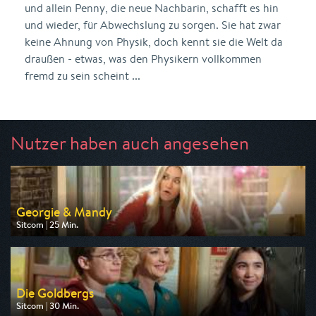
und allein Penny, die neue Nachbarin, schafft es hin
und wieder, für Abwechslung zu sorgen. Sie hat zwar
keine Ahnung von Physik, doch kennt sie die Welt da
draußen - etwas, was den Physikern vollkommen
fremd zu sein scheint ...
Nutzer haben auch angesehen
Georgie & Mandy
Sitcom | 25 Min.
Ausgestrahlt von Pro 7
am 10.08.2026, 20:15
Die Goldbergs
Sitcom | 30 Min.