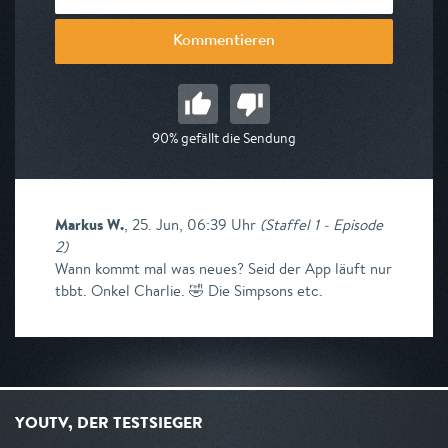
Kommentieren
90% gefällt die Sendung
Markus W.
,
25. Jun, 06:39 Uhr
(
Staffel 1 - Episode
2
)
Wann kommt mal was neues? Seid der App läuft nur
tbbt. Onkel Charlie. 🤣 Die Simpsons etc.
YOUTV, DER TESTSIEGER