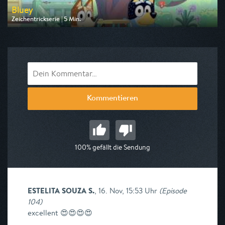
Bluey
Zeichentrickserie | 5 Min.
Ausgestrahlt von Disney Channel
am 09.08.2026, 13:00
Kommentieren
100% gefällt die Sendung
ESTELITA SOUZA S.
,
16. Nov, 15:53 Uhr
(
Episode
104
)
excellent 😍😍😍😍