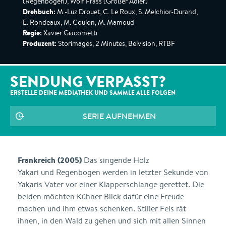
(Regenbogen), Wolf Frass (Großer Adler)
Drehbuch:
M.-Luz Drouet, C. Le Roux, S. Melchior-Durand,
E. Rondeaux, M. Coulon, M. Mamoud
Regie:
Xavier Giacometti
Produzent:
Storimages, 2 Minutes, Belvision, RTBF
SENDUNG VERPASST?
ERSTELLE DEINE MEDIATHEK UND SAMMLE ALLE
FOLGEN
SERIE AUFNEHMEN
Frankreich (2005)
Das singende Holz
Yakari und Regenbogen werden in letzter Sekunde von
Yakaris Vater vor einer Klapperschlange gerettet. Die
beiden möchten Kühner Blick dafür eine Freude
machen und ihm etwas schenken. Stiller Fels rät
ihnen, in den Wald zu gehen und sich mit allen Sinnen