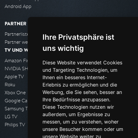
Android App
PARTNER
Partnerliste
Ihre Privatsphäre ist
Partner werden
uns wichtig
TV UND WOHNZIMMER
Amazon FireTV
Diese Website verwendet Cookies
NVIDIA SHIELD, Google TV
und Targeting Technologien, um
Apple TV
Ihnen ein besseres Internet-
Roku
Erlebnis zu ermöglichen und die
Werbung, die Sie sehen, besser an
Xbox One
Ihre Bedürfnisse anzupassen.
Google Cast
Diese Technologien nutzen wir
Samsung TV
außerdem, um Ergebnisse zu
LG TV
messen, um zu verstehen, woher
Philips TV
unsere Besucher kommen oder um
unsere Website weiter zu