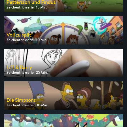
Pettersson und Findus
Zeichentrickserie | 15 Min.
Ausgestrahlt von KiKA
am 09.08.2026, 17:30
Voll zu spät!
Zeichentrickserie | 10 Min.
Ausgestrahlt von Super RTL
am 09.08.2026, 17:05
Liff & Barry
Zeichentrickserie | 25 Min.
Ausgestrahlt von Disney Channel
am 10.08.2026, 14:45
Die Simpsons
Zeichentrickserie | 30 Min.
Ausgestrahlt von Pro 7
am 10.08.2026, 18:10