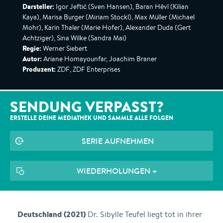
Darsteller:
Igor Jeftić (Sven Hansen), Baran Hêvî (Kilian
Kaya), Marisa Burger (Miriam Stockl), Max Müller (Michael
Mohr), Karin Thaler (Marie Hofer), Alexander Duda (Gert
Achtziger), Sina Wilke (Sandra Mai)
Regie:
Werner Siebert
Autor:
Ariane Homayounfar, Joachim Braner
Produzent:
ZDF, ZDF Enterprises
SENDUNG VERPASST?
ERSTELLE DEINE MEDIATHEK UND SAMMLE ALLE
FOLGEN
SERIE AUFNEHMEN
WIEDERHOLUNGEN
Deutschland (2021)
Dr. Sibylle Teufel liegt tot in ihrer