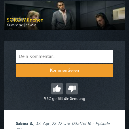
am 09.08.2026, 22:05
SOKO München
Krimiserie | 55 Min.
Ausgestrahlt von ZDF
am 08.08.2026, 18:05
Kommentieren
96% gefällt die Sendung
Sabina B.
,
03. Apr, 23:22 Uhr
(
Staffel 16 - Episode