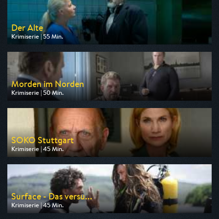
Der Alte
Krimiserie | 55 Min.
Ausgestrahlt von ZDF
am 09.08.2026, 18:00
Morden im Norden
Krimiserie | 50 Min.
Ausgestrahlt von ARD
am 08.08.2026, 19:00
SOKO Stuttgart
Krimiserie | 45 Min.
Ausgestrahlt von ZDF
am 08.08.2026, 11:10
Surface - Das versu...
Krimiserie | 45 Min.
Ausgestrahlt von ARD