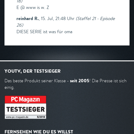
18
)
E @ www is w. Z
reinhard R.
,
15. Jul, 21:48 Uhr
(
Staffel 21 - Episode
26
)
DIESE SERIE ist was für oma
YOUTV, DER TESTSIEGER
seit 2005
Das beste Produkt seiner Klasse -
! Die Presse ist sich
einig.
FERNSEHEN WIE DU ES WILLST