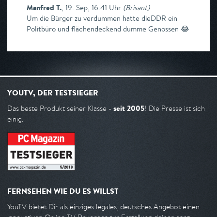
Manfred T.
,
19. Sep, 16:41 Uhr
(
Brisant
)
Um die Bürger zu verdummen hatte dieDDR ein
Politbüro und flächendeckend dumme Genossen 😂
YOUTV, DER TESTSIEGER
seit 2005
Das beste Produkt seiner Klasse -
! Die Presse ist sich
einig.
FERNSEHEN WIE DU ES WILLST
YouTV bietet Dir als einziges legales, deutsches Angebot einen