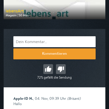
lebensArt
Magazin | 50 Min.
Ausgestrahlt von 3sat
am 09.08.2026, 00:55
Kommentieren
72% gefällt die Sendung
Apple-ID N.
,
04. Nov, 09:39 Uhr
(
Brisant
)
Hallo