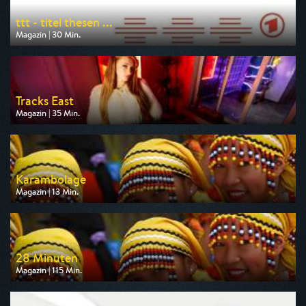
ttt - titel thesen ...
Magazin | 30 Min.
Ausgestrahlt von ARD
am 09.08.2026, 23:40
Tracks East
Magazin | 35 Min.
Ausgestrahlt von arte
am 08.08.2026, 19:40
Karambolage
Magazin | 13 Min.
Ausgestrahlt von arte
am 08.08.2026, 03:20
28 Minuten
Magazin | 115 Min.
Ausgestrahlt von arte
am 08.08.2026, 03:35