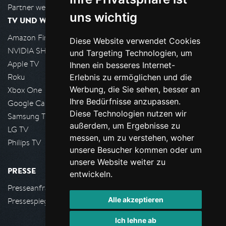
Partner werden
uns wichtig
TV UND WOHNZIMMER
Amazon FireTV
Diese Website verwendet Cookies
NVIDIA SHIELD, Google TV
und Targeting Technologien, um
Apple TV
Ihnen ein besseres Internet-
Roku
Erlebnis zu ermöglichen und die
Werbung, die Sie sehen, besser an
Xbox One
Ihre Bedürfnisse anzupassen.
Google Cast
Diese Technologien nutzen wir
Samsung TV
außerdem, um Ergebnisse zu
LG TV
messen, um zu verstehen, woher
Philips TV
unsere Besucher kommen oder um
unsere Website weiter zu
PRESSE
entwickeln.
Presseanfrage stellen
Alle akzeptieren
Pressespiegel
Ich lehne ab