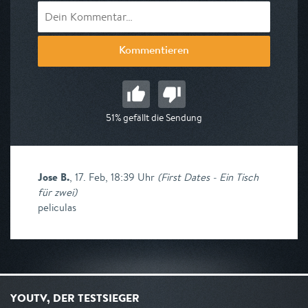
Kommentieren
51% gefällt die Sendung
Jose B.
,
17. Feb, 18:39 Uhr
(
First Dates - Ein Tisch
für zwei
)
peliculas
YOUTV, DER TESTSIEGER