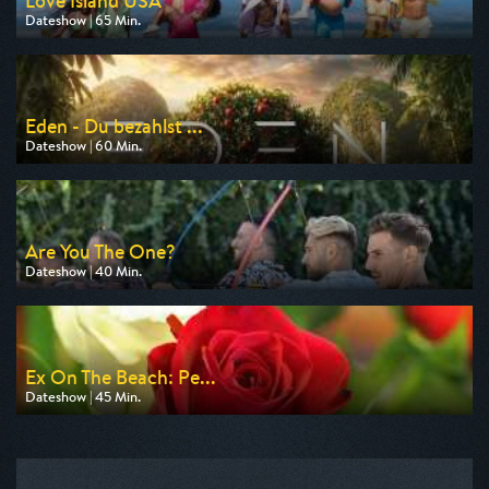
Love Island USA
Dateshow | 65 Min.
Ausgestrahlt von RTLZWEI
am 11.08.2026, 02:00
Eden - Du bezahlst ...
Dateshow | 60 Min.
Ausgestrahlt von Pro 7
am 13.08.2026, 22:30
Are You The One?
Dateshow | 40 Min.
Ausgestrahlt von MTV
am 08.08.2026, 03:40
Ex On The Beach: Pe...
Dateshow | 45 Min.
Ausgestrahlt von MTV
am 08.08.2026, 02:10