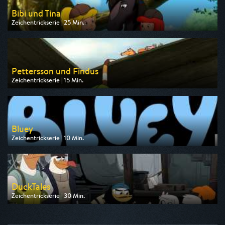
Bibi und Tina
Zeichentrickserie | 25 Min.
Ausgestrahlt von ZDF
am 09.08.2026, 07:50
Pettersson und Findus
Zeichentrickserie | 15 Min.
Ausgestrahlt von ZDF
am 09.08.2026, 06:45
Bluey
Zeichentrickserie | 10 Min.
Ausgestrahlt von Disney Channel
am 08.08.2026, 17:15
DuckTales
Zeichentrickserie | 30 Min.
Ausgestrahlt von Disney Channel
am 08.08.2026, 14:50