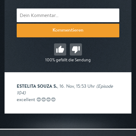
Kommentieren
100% gefällt die Sendung
ESTELITA SOUZA S.
,
16. Nov, 15:53 Uhr
(
Episode
104
)
excellent 😍😍😍😍