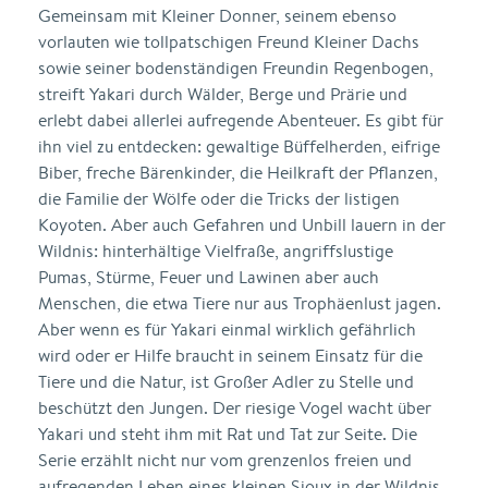
Gemeinsam mit Kleiner Donner, seinem ebenso
vorlauten wie tollpatschigen Freund Kleiner Dachs
sowie seiner bodenständigen Freundin Regenbogen,
streift Yakari durch Wälder, Berge und Prärie und
erlebt dabei allerlei aufregende Abenteuer. Es gibt für
ihn viel zu entdecken: gewaltige Büffelherden, eifrige
Biber, freche Bärenkinder, die Heilkraft der Pflanzen,
die Familie der Wölfe oder die Tricks der listigen
Koyoten. Aber auch Gefahren und Unbill lauern in der
Wildnis: hinterhältige Vielfraße, angriffslustige
Pumas, Stürme, Feuer und Lawinen aber auch
Menschen, die etwa Tiere nur aus Trophäenlust jagen.
Aber wenn es für Yakari einmal wirklich gefährlich
wird oder er Hilfe braucht in seinem Einsatz für die
Tiere und die Natur, ist Großer Adler zu Stelle und
beschützt den Jungen. Der riesige Vogel wacht über
Yakari und steht ihm mit Rat und Tat zur Seite. Die
Serie erzählt nicht nur vom grenzenlos freien und
aufregenden Leben eines kleinen Sioux in der Wildnis,