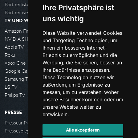
Partnerliste
Ihre Privatsphäre ist
Partner werden
uns wichtig
TV UND WOHNZIMMER
Amazon FireTV
Diese Website verwendet Cookies
NVIDIA SHIELD, Google TV
und Targeting Technologien, um
Apple TV
Ihnen ein besseres Internet-
Roku
Erlebnis zu ermöglichen und die
Werbung, die Sie sehen, besser an
Xbox One
Ihre Bedürfnisse anzupassen.
Google Cast
Diese Technologien nutzen wir
Samsung TV
außerdem, um Ergebnisse zu
LG TV
messen, um zu verstehen, woher
Philips TV
unsere Besucher kommen oder um
unsere Website weiter zu
PRESSE
entwickeln.
Presseanfrage stellen
Alle akzeptieren
Pressespiegel