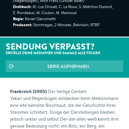
(Regenbogen), Wolf Frass (Großer Adler)
Drehbuch:
M.-Luz Drouet, C. Le Roux, S. Melchior-Durand,
E. Rondeaux, M. Coulon, M. Mamoud
Regie:
Xavier Giacometti
Produzent:
Storimages, 2 Minutes, Belvision, RTBF
SENDUNG VERPASST?
ERSTELLE DEINE MEDIATHEK UND SAMMLE ALLE
FOLGEN
SERIE AUFNEHMEN
Frankreich (2005)
Das heilige Gestein
Yakari und Regenbogen entdecken beim Medizinmann
eine alte bemalte Bisonhaut, die die Geschichte ihres
Stammes schildert. Einige der Darstellungen bleiben
jedoch unklar und selbst Der-der-alles-weiß kennt ihre
genaue Bedeutung nicht: ein Blitz, ein Berg, ein