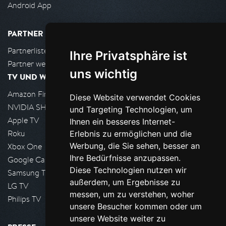
Android App
PARTNER
Partnerliste
Ihre Privatsphäre ist
Partner werden
uns wichtig
TV UND WOHNZIMMER
Amazon FireTV
Diese Website verwendet Cookies
NVIDIA SHIELD, Google TV
und Targeting Technologien, um
Apple TV
Ihnen ein besseres Internet-
Roku
Erlebnis zu ermöglichen und die
Werbung, die Sie sehen, besser an
Xbox One
Ihre Bedürfnisse anzupassen.
Google Cast
Diese Technologien nutzen wir
Samsung TV
außerdem, um Ergebnisse zu
LG TV
messen, um zu verstehen, woher
Philips TV
unsere Besucher kommen oder um
unsere Website weiter zu