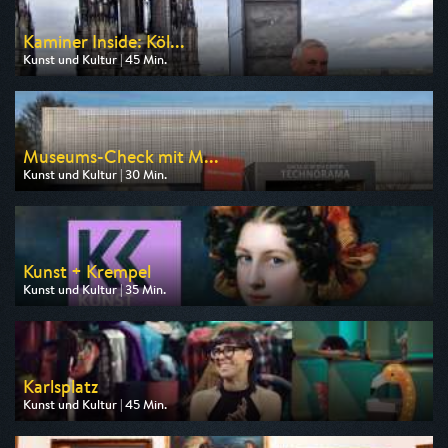
Kaminer Inside: Köl...
Kunst und Kultur | 45 Min.
Ausgestrahlt von 3sat
am 08.08.2026, 20:15
Museums-Check mit M...
Kunst und Kultur | 30 Min.
Ausgestrahlt von 3sat
am 09.08.2026, 18:30
Kunst + Krempel
Kunst und Kultur | 35 Min.
Ausgestrahlt von 3sat
am 08.08.2026, 14:30
Karlsplatz
Kunst und Kultur | 45 Min.
Ausgestrahlt von 3sat
am 08.08.2026, 05:25