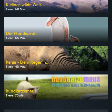
Kielings wilde Welt...
Tiere | 60 Min.
Ausgestrahlt von 3sat
am 09.08.2026, 06:15
Der Hundeprofi
Tiere | 65 Min.
Ausgestrahlt von VOX
am 08.08.2026, 16:50
Kenia - Dem Regen h...
Tiere | 45 Min.
Ausgestrahlt von arte
am 06.08.2026, 17:50
hundkatzemaus
Tiere | 75 Min.
Ausgestrahlt von VOX
am 08.08.2026, 17:55