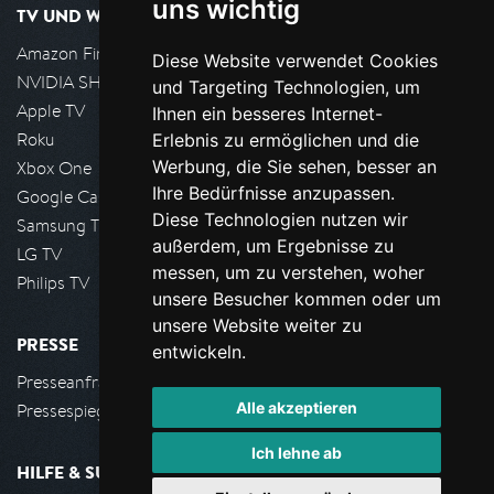
uns wichtig
TV UND WOHNZIMMER
Amazon FireTV
Diese Website verwendet Cookies
NVIDIA SHIELD, Google TV
und Targeting Technologien, um
Apple TV
Ihnen ein besseres Internet-
Roku
Erlebnis zu ermöglichen und die
Werbung, die Sie sehen, besser an
Xbox One
Ihre Bedürfnisse anzupassen.
Google Cast
Diese Technologien nutzen wir
Samsung TV
außerdem, um Ergebnisse zu
LG TV
messen, um zu verstehen, woher
Philips TV
unsere Besucher kommen oder um
unsere Website weiter zu
PRESSE
entwickeln.
Presseanfrage stellen
Alle akzeptieren
Pressespiegel
Ich lehne ab
HILFE & SUPPORT