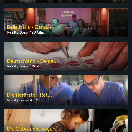
Ausgestrahlt von ZDF
am 09.08.2026, 17:15
Bella Italia - Camp...
Reality-Soap | 120 Min.
Ausgestrahlt von RTLZWEI
am 12.08.2026, 20:15
Deutschland - Deine...
Reality-Soap | 119 Min.
Ausgestrahlt von RTLZWEI
am 10.08.2026, 20:14
Die Tierärzte - Ret...
Reality-Soap | 45 Min.
Ausgestrahlt von HR
am 09.08.2026, 20:15
Die Gebrauchtwagen-...