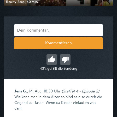
Reality-Soap | 60 Min.
Ausgestrahlt von DMAX
am 10.08.2026, 20:15
Kommentieren
43% gefällt die Sendung
Jens G.
,
14. Aug, 18:30 Uhr
(
Staffel 4 - Episode 2
)
Wie kann man in dem Alter so blöd sein so durch die
Gegend zu Rasen. Wenn da Kinder einlaufen was
dann