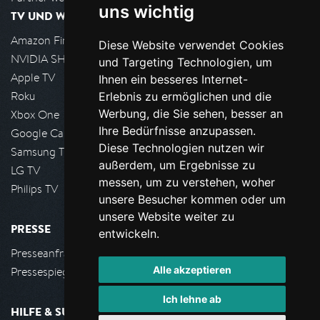
uns wichtig
TV UND WOHNZIMMER
Amazon FireTV
Diese Website verwendet Cookies
NVIDIA SHIELD, Google TV
und Targeting Technologien, um
Apple TV
Ihnen ein besseres Internet-
Roku
Erlebnis zu ermöglichen und die
Werbung, die Sie sehen, besser an
Xbox One
Ihre Bedürfnisse anzupassen.
Google Cast
Diese Technologien nutzen wir
Samsung TV
außerdem, um Ergebnisse zu
LG TV
messen, um zu verstehen, woher
Philips TV
unsere Besucher kommen oder um
unsere Website weiter zu
PRESSE
entwickeln.
Presseanfrage stellen
Alle akzeptieren
Pressespiegel
Ich lehne ab
HILFE & SUPPORT