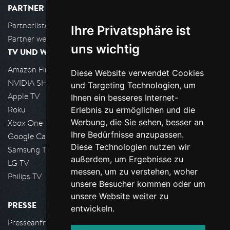
PARTNER
Partnerliste
Ihre Privatsphäre ist
Partner werden
uns wichtig
TV UND WOHNZIMMER
Amazon FireTV
Diese Website verwendet Cookies
NVIDIA SHIELD, Google TV
und Targeting Technologien, um
Apple TV
Ihnen ein besseres Internet-
Roku
Erlebnis zu ermöglichen und die
Werbung, die Sie sehen, besser an
Xbox One
Ihre Bedürfnisse anzupassen.
Google Cast
Diese Technologien nutzen wir
Samsung TV
außerdem, um Ergebnisse zu
LG TV
messen, um zu verstehen, woher
Philips TV
unsere Besucher kommen oder um
unsere Website weiter zu
PRESSE
entwickeln.
Presseanfrage stellen