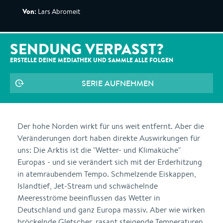
Von:
Lars Abromeit
SENDUNG VERPASST?
ERSTELLE DEINE MEDIATHEK UND SAMMLE ALLE
FOLGEN
SERIE AUFNEHMEN
Der hohe Norden wirkt für uns weit entfernt. Aber die
Veränderungen dort haben direkte Auswirkungen für
uns: Die Arktis ist die "Wetter- und Klimaküche"
Europas - und sie verändert sich mit der Erderhitzung
in atemraubendem Tempo. Schmelzende Eiskappen,
Islandtief, Jet-Stream und schwächelnde
Meeresströme beeinflussen das Wetter in
Deutschland und ganz Europa massiv. Aber wie wirken
bröckelnde Gletscher, rasant steigende Temperaturen