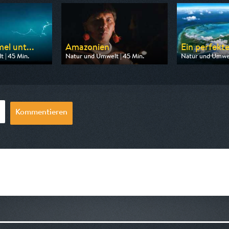
el unt...
Amazonien
Ein perfekte
 | 45 Min.
Natur und Umwelt | 45 Min.
Natur und Umwel
3sat
Ausgestrahlt von ZDF neo
Ausgestrahlt von
16:45
am 08.08.2026, 13:15
am 07.08.2026, 
Kommentieren