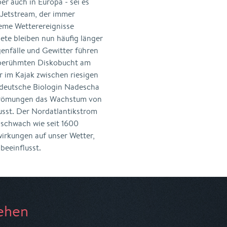
er auch in Europa - sei es
 Jetstream, der immer
eme Wetterereignisse
ete bleiben nun häufig länger
enfälle und Gewitter führen
er berühmten Diskobucht am
r im Kajak zwischen riesigen
 deutsche Biologin Nadescha
strömungen das Wachstum von
usst. Der Nordatlantikstrom
o schwach wie seit 1600
irkungen auf unser Wetter,
beeinflusst.
ehen