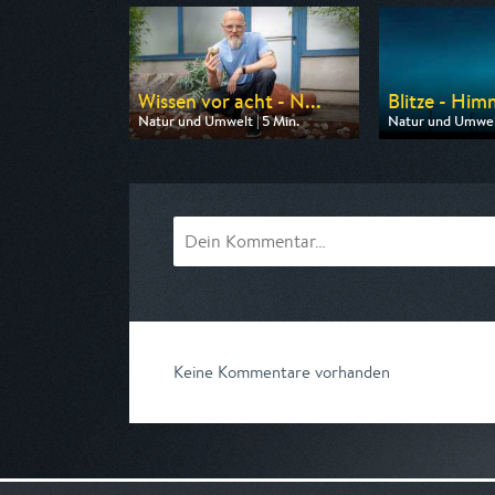
Wissen vor acht - N...
Blitze - Himm
Natur und Umwelt | 5 Min.
Natur und Umwelt
Ausgestrahlt von ARD
Ausgestrahlt von 
am 11.08.2026, 19:45
am 07.08.2026, 
Keine Kommentare vorhanden