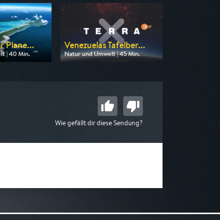
r Plane...
Venezuelas Tafelber...
t | 40 Min.
Natur und Umwelt | 45 Min.
 3sat
Ausgestrahlt von ZDF neo
13:50
am 08.08.2026, 14:00
Wie gefällt dir diese Sendung?