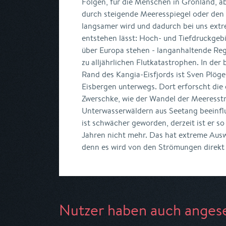
Folgen, für die Menschen in Grönland, ab
durch steigende Meeresspiegel oder den
langsamer wird und dadurch bei uns extr
entstehen lässt: Hoch- und Tiefdruckgebi
über Europa stehen - langanhaltende Reg
zu alljährlichen Flutkatastrophen. In d
Rand des Kangia-Eisfjords ist Sven Plöge
Eisbergen unterwegs. Dort erforscht die
Zwerschke, wie der Wandel der Meeres
Unterwasserwäldern aus Seetang beeinfl
ist schwächer geworden, derzeit ist er s
Jahren nicht mehr. Das hat extreme Ausw
denn es wird von den Strömungen direkt 
Nutzer haben auch anges