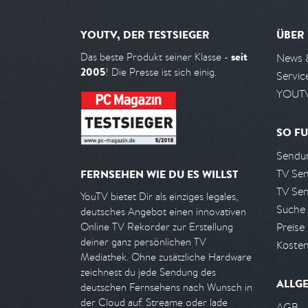
YOUTV, DER TESTSIEGER
ÜBER
seit
Das beste Produkt seiner Klasse -
News 
2005
! Die Presse ist sich einig.
Servic
YOUTV
SO FU
Sendun
TV Se
FERNSEHEN WIE DU ES WILLST
TV Se
YouTV bietet Dir als einziges legales,
Suche
deutsches Angebot einen innovativen
Preise
Online TV Rekorder zur Erstellung
deiner ganz persönlichen TV
Kosten
Mediathek. Ohne zusätzliche Hardware
zeichnest du jede Sendung des
ALLG
deutschen Fernsehens nach Wunsch in
der Cloud auf. Streame oder lade
AGB