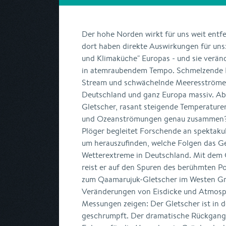
Der hohe Norden wirkt für uns weit entf
dort haben direkte Auswirkungen für uns: 
und Klimaküche" Europas - und sie veränd
in atemraubendem Tempo. Schmelzende Ei
Stream und schwächelnde Meeresströme b
Deutschland und ganz Europa massiv. Ab
Gletscher, rasant steigende Temperature
und Ozeanströmungen genau zusammen?
Plöger begleitet Forschende an spektaku
um herauszufinden, welche Folgen das Ge
Wetterextreme in Deutschland. Mit dem
reist er auf den Spuren des berühmten P
zum Qaamarujuk-Gletscher im Westen Gr
Veränderungen von Eisdicke und Atmosph
Messungen zeigen: Der Gletscher ist in d
geschrumpft. Der dramatische Rückgang 