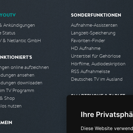
YOUTV
SONDERFUNKTIONEN
& Ankündigungen
Aufnahme-Assistenten
e Status
Langzeit-Speicherung
 & Netlantic GmbH
Favoriten-Finder
HD Aufnahme
Untertitel für Gehörlose
NKTIONIERT'S
Hörfilme, Audiodeskription
gen online aufzeichnen
RSS Aufnahmeliste
ndungen ansehen
Deutsches TV im Ausland
ndungen downloaden
 im TV Programm
SMARTPHONE & TABLET
 & Shop
los nutzen
iPhone, iPad App
Ihre Privatsphä
Android App
EMEIN
Diese Website verwend
PARTNER