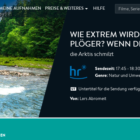
MEINE
AUFNAHMEN
PREISE &
WEITERES
HILFE
WIE EXTREM WIRD
PLÖGER? WENN DI
die Arktis schmilzt
Sendezeit:
17:45 - 18:3
Genre:
Natur und Umwe
Untertitel für die Sendung verfü
Von:
Lars Abromeit
GEN