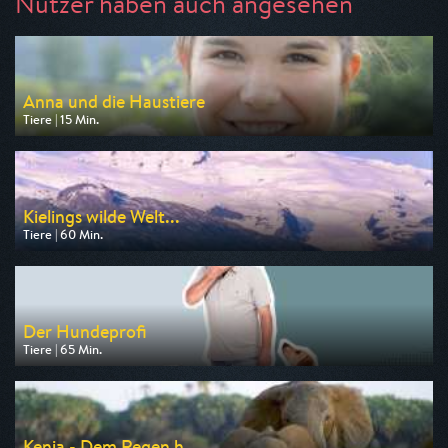
Nutzer haben auch angesehen
Anna und die Haustiere
Tiere | 15 Min.
Ausgestrahlt von ARD
am 08.08.2026, 07:40
Kielings wilde Welt...
Tiere | 60 Min.
Ausgestrahlt von 3sat
am 09.08.2026, 06:15
Der Hundeprofi
Tiere | 65 Min.
Ausgestrahlt von VOX
am 08.08.2026, 16:50
Kenia - Dem Regen h...