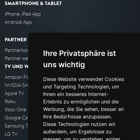
SMARTPHONE & TABLET
iPhone, iPad App
Android App
PARTNER
Partnerliste
Ihre Privatsphäre ist
Partner werden
uns wichtig
TV UND WOHNZIMMER
Amazon FireTV
Diese Website verwendet Cookies
NVIDIA SHIELD, Google TV
und Targeting Technologien, um
Apple TV
Ihnen ein besseres Internet-
Roku
Erlebnis zu ermöglichen und die
Werbung, die Sie sehen, besser an
Xbox One
Ihre Bedürfnisse anzupassen.
Google Cast
Diese Technologien nutzen wir
Samsung TV
außerdem, um Ergebnisse zu
LG TV
messen, um zu verstehen, woher