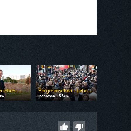
schen. ...
Bergmenschen - Lebe...
in.
Menschen | 15 Min.
n HR
Ausgestrahlt von ARD alpha
22:00
am 10.08.2026, 12:00