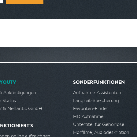
YOUTV
SONDERFUNKTIONEN
& Ankündigungen
Aufnahme-Assistenten
e Status
Langzeit-Speicherung
 & Netlantic GmbH
Favoriten-Finder
HD Aufnahme
Untertitel für Gehörlose
NKTIONIERT'S
Hörfilme, Audiodeskription
gen online aufzeichnen