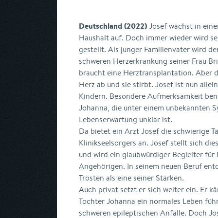
Deutschland (2022)
Josef wächst in eine
Haushalt auf. Doch immer wieder wird se
gestellt. Als junger Familienvater wird de
schweren Herzerkrankung seiner Frau Brig
braucht eine Herztransplantation. Aber 
Herz ab und sie stirbt. Josef ist nun allei
Kindern. Besondere Aufmerksamkeit benöt
Johanna, die unter einem unbekannten S
Lebenserwartung unklar ist.
Da bietet ein Arzt Josef die schwierige Tä
Klinikseelsorgers an. Josef stellt sich d
und wird ein glaubwürdiger Begleiter für 
Angehörigen. In seinem neuen Beruf ent
Trösten als eine seiner Stärken.
Auch privat setzt er sich weiter ein. Er k
Tochter Johanna ein normales Leben führ
schweren epileptischen Anfälle. Doch Jos