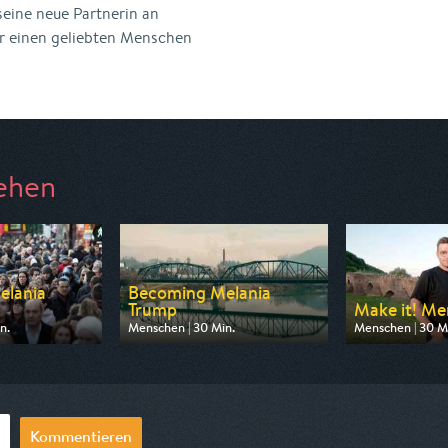
seine neue Partnerin an
er einen geliebten Menschen
ehen
elania
Becoming Melania
Trump
Make it! Men
n.
Menschen | 30 Min.
Menschen | 30 M
 ZDF info
Ausgestrahlt von ZDF info
Ausgestrahlt vo
0:15
am 12.08.2026, 09:45
am 11.08.2026, 
Kommentieren