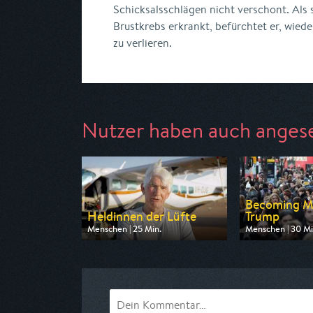
Schicksalsschlägen nicht verschont. Als 
Brustkrebs erkrankt, befürchtet er, wied
zu verlieren.
Nutzer haben auch anges
Becoming M
Heldinnen der Lüfte
Trump
Menschen | 25 Min.
Menschen | 30 Mi
Ausgestrahlt von arte
Ausgestrahlt von
am 12.08.2026, 05:05
am 12.08.2026, 1