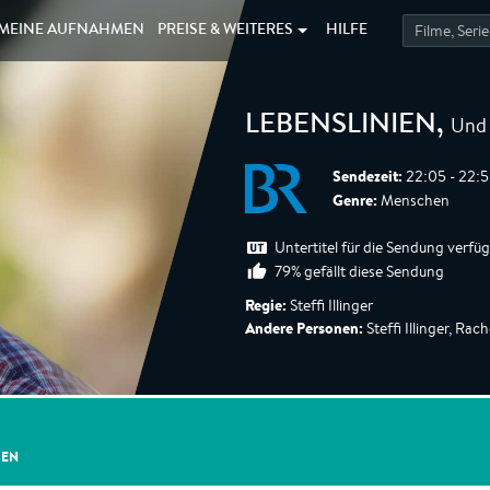
MEINE
AUFNAHMEN
PREISE &
WEITERES
HILFE
Und 
LEBENSLINIEN
,
Sendezeit:
22:05 - 22:5
Genre:
Menschen
Untertitel für die Sendung verfü
79% gefällt diese Sendung
Regie:
Steffi Illinger
Andere Personen:
Steffi Illinger, Rac
GEN