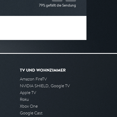
79% gefällt die Sendung
TV UND WOHNZIMMER
Amazon FireTV
NVIDIA SHIELD, Google TV
Apple TV
Roku
Xbox One
Google Cast