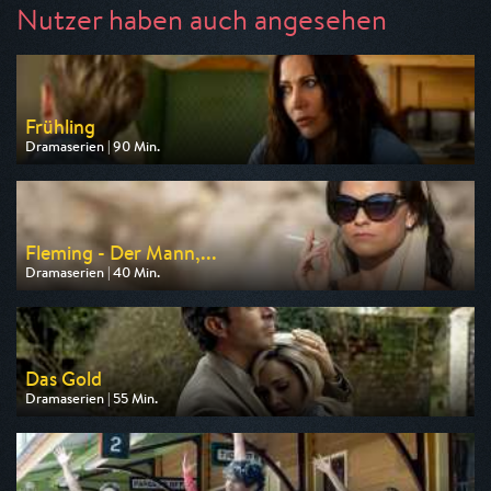
Nutzer haben auch angesehen
Frühling
Dramaserien | 90 Min.
Ausgestrahlt von ZDF
am 09.08.2026, 20:15
Fleming - Der Mann,...
Dramaserien | 40 Min.
Ausgestrahlt von One
am 11.08.2026, 20:15
Das Gold
Dramaserien | 55 Min.
Ausgestrahlt von One
am 06.08.2026, 23:50