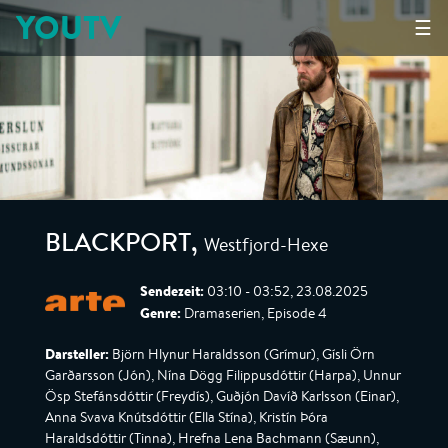
YOUTV
☰
Westfjord-Hexe
BLACKPORT
,
Sendezeit:
03:10 - 03:52, 23.08.2025
Genre:
Dramaserien, Episode 4
Darsteller:
Björn Hlynur Haraldsson (Grímur), Gísli Örn
Garðarsson (Jón), Nína Dögg Filippusdóttir (Harpa), Unnur
Ösp Stefánsdóttir (Freydís), Guðjón Davíð Karlsson (Einar),
Anna Svava Knútsdóttir (Ella Stína), Kristín Þóra
Haraldsdóttir (Tinna), Hrefna Lena Bachmann (Sæunn),