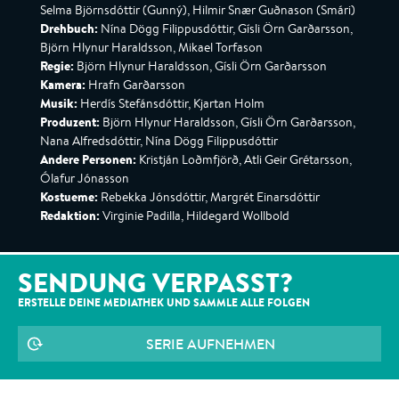
Selma Björnsdóttir (Gunný), Hilmir Snær Guðnason (Smári)
Drehbuch:
Nína Dögg Filippusdóttir, Gísli Örn Garðarsson,
Björn Hlynur Haraldsson, Mikael Torfason
Regie:
Björn Hlynur Haraldsson, Gísli Örn Garðarsson
Kamera:
Hrafn Garðarsson
Musik:
Herdís Stefánsdóttir, Kjartan Holm
Produzent:
Björn Hlynur Haraldsson, Gísli Örn Garðarsson,
Nana Alfredsdóttir, Nína Dögg Filippusdóttir
Andere Personen:
Kristján Loðmfjörð, Atli Geir Grétarsson,
Ólafur Jónasson
Kostueme:
Rebekka Jónsdóttir, Margrét Einarsdóttir
Redaktion:
Virginie Padilla, Hildegard Wollbold
SENDUNG VERPASST?
ERSTELLE DEINE MEDIATHEK UND SAMMLE ALLE
FOLGEN
SERIE AUFNEHMEN