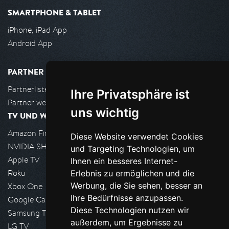
SMARTPHONE & TABLET
iPhone, iPad App
Android App
PARTNER
Partnerliste
Ihre Privatsphäre ist
Partner werden
uns wichtig
TV UND WOHNZIMMER
Amazon FireTV
Diese Website verwendet Cookies
NVIDIA SHIELD, Google TV
und Targeting Technologien, um
Apple TV
Ihnen ein besseres Internet-
Roku
Erlebnis zu ermöglichen und die
Werbung, die Sie sehen, besser an
Xbox One
Ihre Bedürfnisse anzupassen.
Google Cast
Diese Technologien nutzen wir
Samsung TV
außerdem, um Ergebnisse zu
LG TV