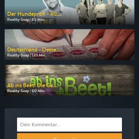
Der Hundeprofi - Rü...
Reality-Soap | 65 Min.
Ausgestrahlt von VOX
am 08.08.2026, 19:10
Deutschland - Deine...
Reality-Soap | 120 Min.
Ausgestrahlt von RTLZWEI
am 10.08.2026, 20:15
Ab ins Beet! Die Ga...
Reality-Soap | 60 Min.
Ausgestrahlt von VOX
am 09.08.2026, 18:10