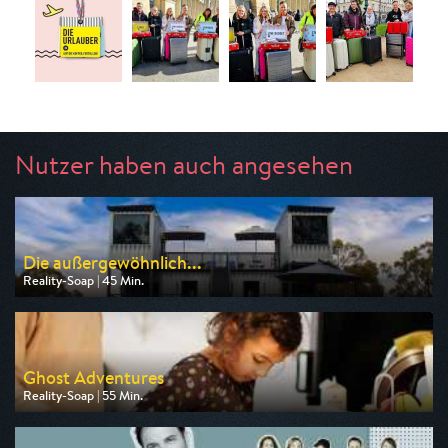
Nutzer haben auch angesehen
Die außergewöhnlich...
Reality-Soap | 45 Min.
Ausgestrahlt von ZDF
am 09.08.2026, 17:15
Ghost Adventures
Reality-Soap | 55 Min.
Ausgestrahlt von Tele 5
am 07.08.2026, 20:15