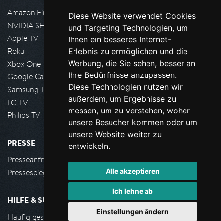
Amazon FireTV
Diese Website verwendet Cookies
NVIDIA SHIELD, Google TV
und Targeting Technologien, um
Apple TV
Ihnen ein besseres Internet-
Roku
Erlebnis zu ermöglichen und die
Werbung, die Sie sehen, besser an
Xbox One
Ihre Bedürfnisse anzupassen.
Google Cast
Diese Technologien nutzen wir
Samsung TV
außerdem, um Ergebnisse zu
LG TV
messen, um zu verstehen, woher
Philips TV
unsere Besucher kommen oder um
unsere Website weiter zu
PRESSE
entwickeln.
Presseanfrage stellen
Alle akzeptieren
Pressespiegel
Ich lehne ab
HILFE & SUPPORT
Einstellungen ändern
Häufig gestellte Fragen