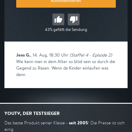
Kommentieren
43% gefällt die Sendung
Jens G.
,
14. Aug, 18:30 Uhr
(
Staffel 4 - Episode 2
)
Wie kann man in dem Alter so blöd sein so durch die
Gegend zu Rasen. Wenn da Kinder einlaufen was
dann
YOUTV, DER TESTSIEGER
seit 2005
Das beste Produkt seiner Klasse -
! Die Presse ist sich
einig.