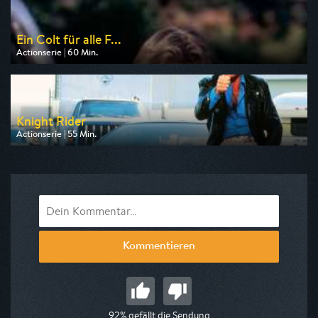
Ein Colt für alle F...
Actionserie | 60 Min.
Ausgestrahlt von Nitro
am 08.08.2026, 09:00
Knight Rider
Actionserie | 55 Min.
Ausgestrahlt von Pro 7 Maxx
am 08.08.2026, 15:50
Kommentieren
92% gefällt die Sendung