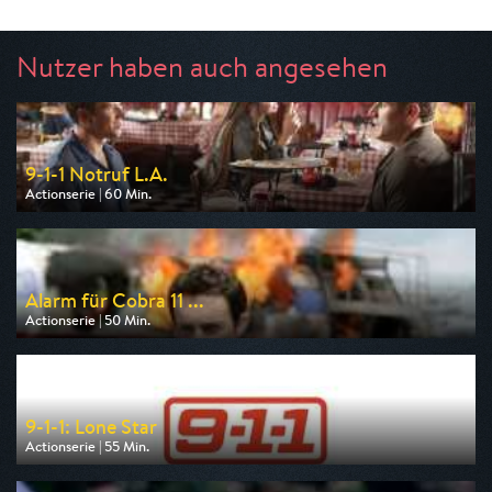
Nutzer haben auch angesehen
9-1-1 Notruf L.A.
Actionserie | 60 Min.
Ausgestrahlt von Kabel 1
am 08.08.2026, 20:15
Alarm für Cobra 11 ...
Actionserie | 50 Min.
Ausgestrahlt von RTLup
am 09.08.2026, 20:15
9-1-1: Lone Star
Actionserie | 55 Min.
Ausgestrahlt von Kabel 1
am 08.08.2026, 22:15