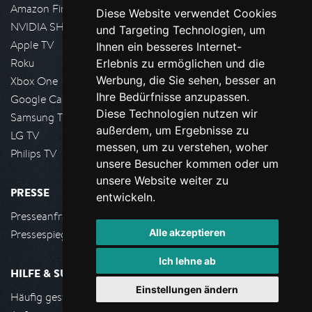
Amazon FireTV
Diese Website verwendet Cookies
NVIDIA SHIELD, Google TV
und Targeting Technologien, um
Apple TV
Ihnen ein besseres Internet-
Roku
Erlebnis zu ermöglichen und die
Werbung, die Sie sehen, besser an
Xbox One
Ihre Bedürfnisse anzupassen.
Google Cast
Diese Technologien nutzen wir
Samsung TV
außerdem, um Ergebnisse zu
LG TV
messen, um zu verstehen, woher
Philips TV
unsere Besucher kommen oder um
unsere Website weiter zu
PRESSE
entwickeln.
Presseanfrage stellen
Alle akzeptieren
Pressespiegel
Ich lehne ab
HILFE & SUPPORT
Einstellungen ändern
Häufig gestellte Fragen