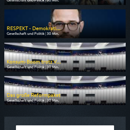
Gesellschaft und Politik | 30 Min.
Ausgestrahlt von Phoenix
am 10.08.2026, 00:45
RESPEKT - Demokrati...
Gesellschaft und Politik | 30 Min.
Ausgestrahlt von ARD alpha
am 09.08.2026, 19:00
Konsum-Boom trotz V...
Gesellschaft und Politik | 30 Min.
Ausgestrahlt von Phoenix
am 10.08.2026, 14:30
Das große Reformpaket
Gesellschaft und Politik | 30 Min.
Ausgestrahlt von Phoenix
am 10.08.2026, 12:30