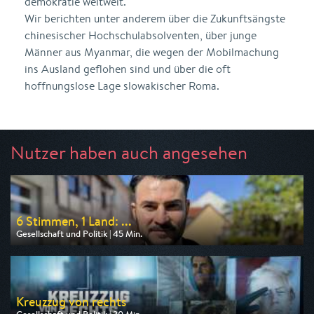
demokratie weltweit.
Wir berichten unter anderem über die Zukunftsängste
chinesischer Hochschulabsolventen, über junge
Männer aus Myanmar, die wegen der Mobilmachung
ins Ausland geflohen sind und über die oft
hoffnungslose Lage slowakischer Roma.
Nutzer haben auch angesehen
6 Stimmen, 1 Land: ...
Gesellschaft und Politik | 45 Min.
Ausgestrahlt von MDR
am 12.08.2026, 20:15
Kreuzzug von rechts