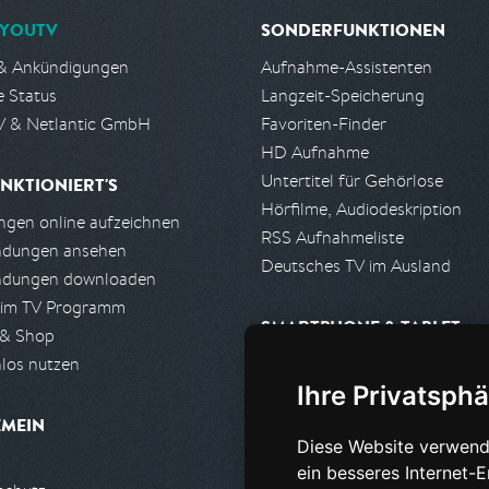
YOUTV
SONDERFUNKTIONEN
& Ankündigungen
Aufnahme-Assistenten
e Status
Langzeit-Speicherung
 & Netlantic GmbH
Favoriten-Finder
HD Aufnahme
Untertitel für Gehörlose
NKTIONIERT'S
Hörfilme, Audiodeskription
gen online aufzeichnen
RSS Aufnahmeliste
ndungen ansehen
Deutsches TV im Ausland
ndungen downloaden
 im TV Programm
SMARTPHONE & TABLET
 & Shop
los nutzen
iPhone, iPad App
Ihre Privatsphä
Android App
EMEIN
Diese Website verwend
PARTNER
ein besseres Internet-