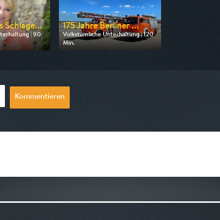
 Schlage...
175 Jahre Berliner ...
terhaltung | 90
Volkstümliche Unterhaltung | 120
Min.
n MDR
Ausgestrahlt von rbb
0:15
am 29.08.2026, 11:45
Kommentieren