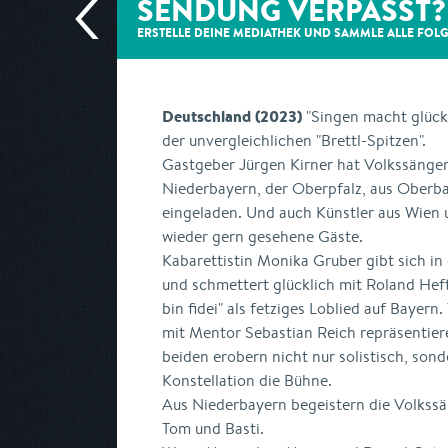
SENDUNG VERPASST?
ERSTELLE DEINE MEDIATHEK UND SAMMLE ALLE
FOL
Deutschland (2023)
"Singen macht glückl
der unvergleichlichen "Brettl-Spitzen".
Gastgeber Jürgen Kirner hat Volkssänge
Niederbayern, der Oberpfalz, aus Oberb
eingeladen. Und auch Künstler aus Wien 
wieder gern gesehene Gäste.
Kabarettistin Monika Gruber gibt sich in 
und schmettert glücklich mit Roland Hef
bin fidei" als fetziges Loblied auf Baye
mit Mentor Sebastian Reich repräsentier
beiden erobern nicht nur solistisch, sond
Konstellation die Bühne.
Aus Niederbayern begeistern die Volkssä
Tom und Basti.