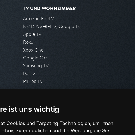
TV UND WOHNZIMMER
Amazon FireTV
NVIDIA SHIELD, Google TV
Apple TV
Roku
Xbox One
Google Cast
Samsung TV
LG TV
Philips TV
PRESSE
re ist uns wichtig
Presseanfrage stellen
Pressespiegel
et Cookies und Targeting Technologien, um Ihnen
Erlebnis zu ermöglichen und die Werbung, die Sie
HILFE & SUPPORT