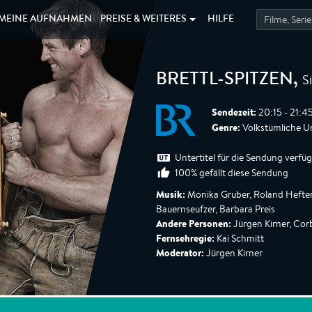
MEINE
AUFNAHMEN
PREISE &
WEITERES
HILFE
S
BRETTL-SPITZEN
,
Sendezeit:
20:15 - 21:4
Genre:
Volkstümliche U
Untertitel für die Sendung verfü
100% gefällt diese Sendung
Musik:
Monika Gruber, Roland Hefter,
Bauernseufzer, Barbara Preis
Andere Personen:
Jürgen Kirner, Corb
Fernsehregie:
Kai Schmitt
Moderator:
Jürgen Kirner