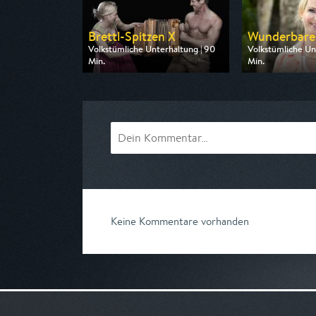
Brettl-Spitzen X
Wunderbares
Volkstümliche Unterhaltung | 90
Volkstümliche Un
Min.
Min.
Ausgestrahlt von BR
Ausgestrahlt vo
am 09.08.2026, 20:15
am 21.08.2026, 2
Keine Kommentare vorhanden