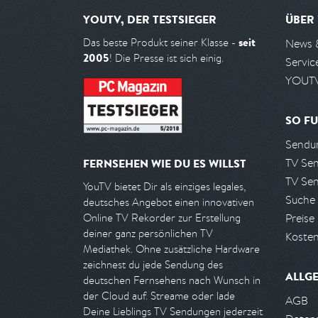
YOUTV, DER TESTSIEGER
ÜBER
seit
Das beste Produkt seiner Klasse -
News 
2005
! Die Presse ist sich einig.
Servic
YOUTV
SO FU
Sendun
TV Se
FERNSEHEN WIE DU ES WILLST
TV Se
YouTV bietet Dir als einziges legales,
Suche
deutsches Angebot einen innovativen
Preise
Online TV Rekorder zur Erstellung
deiner ganz persönlichen TV
Kosten
Mediathek. Ohne zusätzliche Hardware
zeichnest du jede Sendung des
ALLG
deutschen Fernsehens nach Wunsch in
der Cloud auf. Streame oder lade
AGB
Deine Lieblings TV Sendungen jederzeit