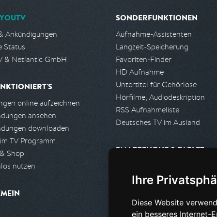
YOUTV
SONDERFUNKTIONEN
& Ankündigungen
Aufnahme-Assistenten
e Status
Langzeit-Speicherung
 & Netlantic GmbH
Favoriten-Finder
HD Aufnahme
Untertitel für Gehörlose
NKTIONIERT'S
Hörfilme, Audiodeskription
gen online aufzeichnen
RSS Aufnahmeliste
ndungen ansehen
Deutsches TV im Ausland
ndungen downloaden
 im TV Programm
SMARTPHONE & TABLET
 & Shop
los nutzen
iPhone, iPad App
Ihre Privatsphä
Android App
EMEIN
Diese Website verwend
PARTNER
ein besseres Internet-