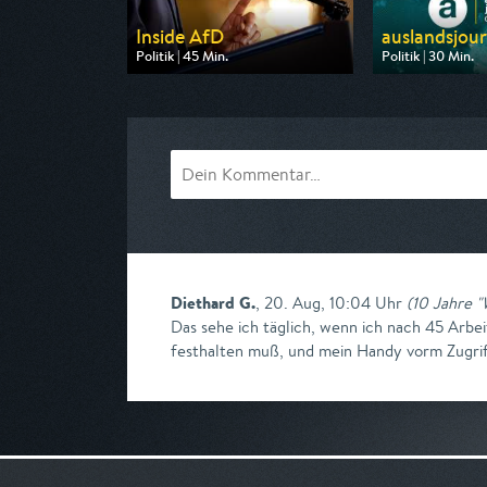
Inside AfD
auslandsjourn
Politik | 45 Min.
Politik | 30 Min.
Ausgestrahlt von SR Fernsehen
Ausgestrahlt von
am 13.08.2026, 21:00
am 03.09.2026, 
Diethard G.
,
20. Aug, 10:04 Uhr
(
10 Jahre "
Das sehe ich täglich, wenn ich nach 45 Arbe
festhalten muß, und mein Handy vorm Zugrif