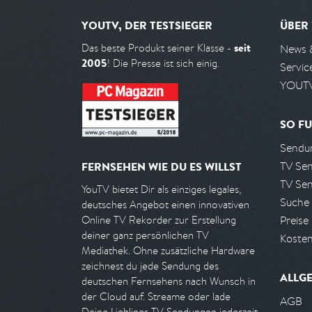
YOUTV, DER TESTSIEGER
ÜBER
seit
Das beste Produkt seiner Klasse -
News 
2005
! Die Presse ist sich einig.
Servic
YOUTV
SO FU
Sendun
TV Se
FERNSEHEN WIE DU ES WILLST
TV Se
YouTV bietet Dir als einziges legales,
Suche
deutsches Angebot einen innovativen
Preise
Online TV Rekorder zur Erstellung
deiner ganz persönlichen TV
Kosten
Mediathek. Ohne zusätzliche Hardware
zeichnest du jede Sendung des
ALLG
deutschen Fernsehens nach Wunsch in
der Cloud auf. Streame oder lade
AGB
Deine Lieblings TV Sendungen jederzeit