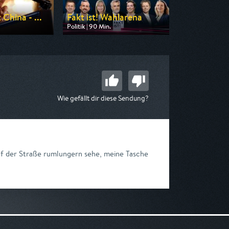
China - ...
Fakt ist! Wahlarena
Politik | 90 Min.
 n-tv
Ausgestrahlt von MDR
 00:50
am 12.08.2026, 21:00
Wie gefällt dir diese Sendung?
auf der Straße rumlungern sehe, meine Tasche