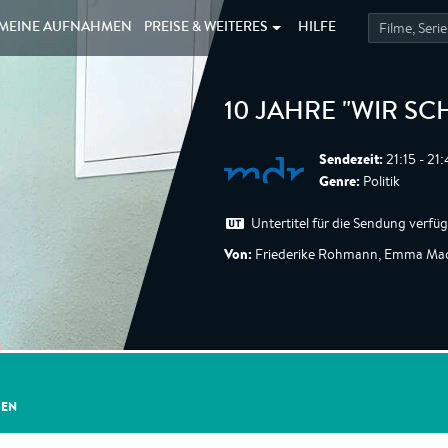
MEINE
AUFNAHMEN
PREISE &
WEITERES
HILFE
10 JAHRE "WIR SC
Sendezeit:
21:15 - 21
Genre:
Politik
Untertitel für die Sendung verfü
Von:
Friederike Rohmann, Emma Ma
GEN