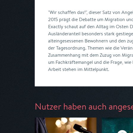
"Wir schaffen das!", dieser Satz von Ang
2015 prägt die Debatte um Migration und
Exactly schaut auf den Alltag im Osten 
Ausländeranteil besonders stark gestiege
alteingesessenen Bewohnern und den zu
der Tagesordnung. Themen wie die Verä
Zusammenhang mit dem Zuzug von Migran
um Fachkräftemangel und die Frage, wie
Arbeit stehen im Mittelpunkt.
Nutzer haben auch anges