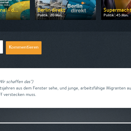
al - d...
Berlin direkt
Supermacht 
Politik | 20 Min.
Politik | 45 Min.
 ZDF
Ausgestrahlt von ZDF
Ausgestrahlt von
00:45
am 30.08.2026, 19:10
am 25.08.2026,
Kommentieren
Wir schaffen das"
)
itsjahren aus dem Fenster sehe, und junge, arbeitsfähige Migranten 
f verstecken muss.