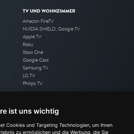
TV UND WOHNZIMMER
Amazon FireTV
NVIDIA SHIELD, Google TV
Apple TV
Roku
Xbox One
Google Cast
Samsung TV
LG TV
Philips TV
PRESSE
re ist uns wichtig
Presseanfrage stellen
Pressespiegel
et Cookies und Targeting Technologien, um Ihnen
Erlebnis zu ermöglichen und die Werbung, die Sie