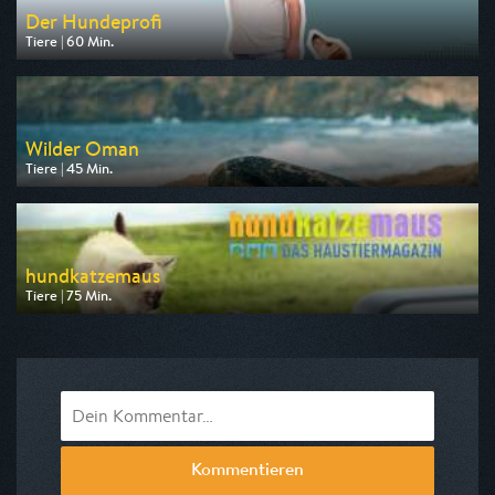
Der Hundeprofi
Tiere | 60 Min.
Ausgestrahlt von VOX
am 08.08.2026, 16:55
Wilder Oman
Tiere | 45 Min.
Ausgestrahlt von arte
am 11.08.2026, 17:50
hundkatzemaus
Tiere | 75 Min.
Ausgestrahlt von VOX
am 08.08.2026, 17:55
Kommentieren