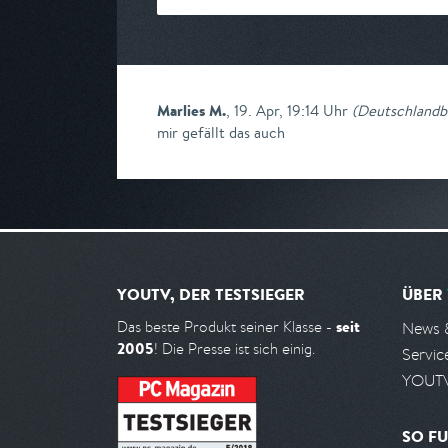
Marlies M.
,
19. Apr, 19:14 Uhr
(
Deutschlandbi
mir gefällt das auch
YOUTV, DER TESTSIEGER
ÜBER
seit
Das beste Produkt seiner Klasse -
News 
2005
! Die Presse ist sich einig.
Servic
YOUTV
SO FU