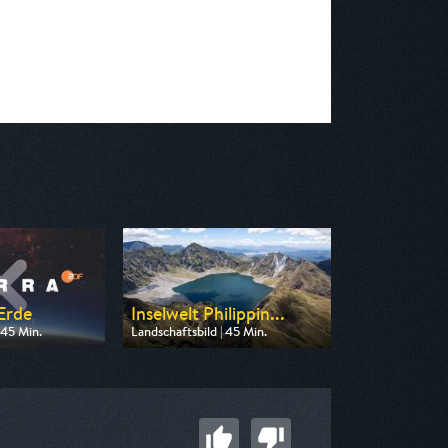
 Erde
Inselwelt Philippin...
 45 Min.
Landschaftsbild | 45 Min.
n ZDF neo
Ausgestrahlt von 3sat
16:55
am 07.08.2026, 14:30