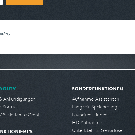
lder
)
YOUTV
SONDERFUNKTIONEN
& Ankündigungen
Aufnahme-Assistenten
e Status
Langzeit-Speicherung
 & Netlantic GmbH
Favoriten-Finder
HD Aufnahme
Untertitel für Gehörlose
NKTIONIERT'S