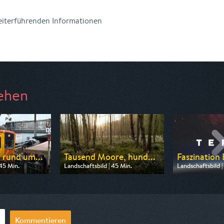
weiterführenden Informationen
ehen
 rund um...
Tausend Moore, hund...
Faszination
 45 Min.
Landschaftsbild | 45 Min.
Landschaftsbild |
 ARD alpha
Ausgestrahlt von rbb
Ausgestrahlt vo
20:15
am 09.08.2026, 20:15
am 08.08.2026, 
Kommentieren