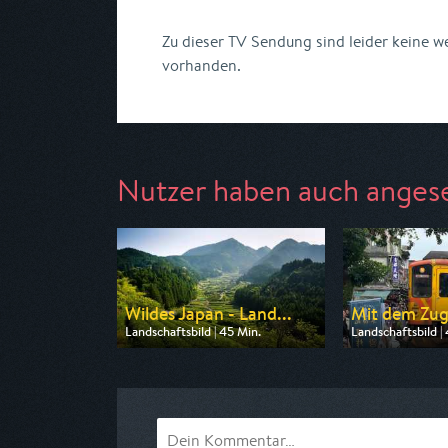
Zu dieser TV Sendung sind leider keine 
vorhanden.
Nutzer haben auch anges
Wildes Japan - Land...
Mit dem Zug
Landschaftsbild | 45 Min.
Landschaftsbild |
Ausgestrahlt von Phoenix
Ausgestrahlt von
am 07.08.2026, 20:15
am 07.08.2026, 