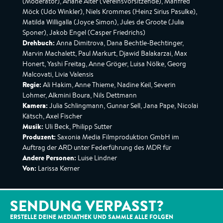
(Moderator), Ariane Alter (Vereinsvorsitzende), Manfred
Möck (Udo Winkler), Niels Krommes (Heinz Sirius Pasulke),
Matilda Willigalla (Joyce Simon), Jules de Groote (Julia
Sponer), Jakob Engel (Casper Friedrichs)
Drehbuch:
Anna Dimitrova, Dana Bechtle-Bechtinger,
Marvin Machalett, Paul Markurt, Djawid Balakarzai, Max
Honert, Yashi Freitag, Anne Gröger, Luisa Nölke, Georg
Malcovati, Livia Valensis
Regie:
Ali Hakim, Anne Thieme, Nadine Keil, Severin
Lohmer, Alkmini Boura, Nils Dettmann
Kamera:
Julia Schlingmann, Gunnar Sell, Jana Pape, Nicolai
Kätsch, Axel Fischer
Musik:
Uli Beck, Philipp Sutter
Produzent:
Saxonia Media Filmproduktion GmbH im
Auftrag der ARD unter Federführung des MDR für
Andere Personen:
Luise Lindner
Von:
Larissa Kerner
SENDUNG VERPASST?
ERSTELLE DEINE MEDIATHEK UND SAMMLE ALLE
FOLGEN