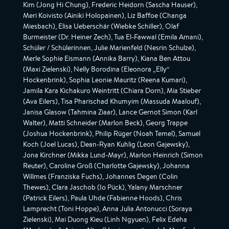
Kim (Jong Hi Chung), Frederic Heidorn (Sascha Hauser),
Meri Koivisto (Ainiki Holopainen), Liz Baffoe (Changa
Miesbach), Elisa Ueberschär (Wiebke Schiller), Olaf
Burmeister (Dr. Heiner Zech), Tua El-Fawwal (Emila Amani),
Schüler / Schülerinnen, Julie Marienfeld (Nesrin Schulze),
Merle Sophie Eismann (Annika Barry), Kiana Ben Attou
(Maxi Zielenski), Nelly Borodina (Eleonora „Elly“
Hockenbrink), Sophia Leonie Mauritz (Reena Kumari),
Jamila Kara Kichakuro Weintritt (Chiara Dorn), Mia Stieber
(Ava Eilers), Tisa Pharischad Khumyim (Massuda Maalouf),
Janisa Glasow (Tahmina Ziaar), Lance Gernot Simon (Karl
Walter), Matti Schneider (Marlon Beck), Georg Trappe
(Joshua Hockenbrink), Philip Rüger (Noah Temel), Samuel
Koch (Joel Lucas), Dean-Ryan Kuhlig (Leon Gajewsky),
Jona Kirchner (Mikka Lund-Mayr), Marlon Heinrich (Simon
Reuter), Caroline Groß (Charlotte Gajewsky), Johanna
Willmes (Franziska Fuchs), Johannes Degen (Colin
Thewes), Clara Jaschob (Io Pück), Yalany Marschner
(Patrick Eilers), Paula Uhde (Fabienne Hoods), Chris
Lamprecht (Toni Hoppe), Anna Julia Antonucci (Soraya
Zielenski), Mai Duong Kieu (Linh Ngyuen), Felix Edeha