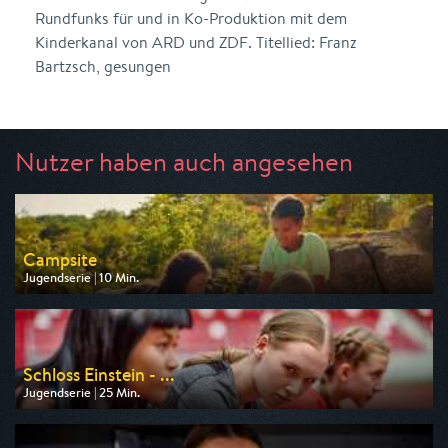
Rundfunks für und in Ko-Produktion mit dem
Kinderkanal von ARD und ZDF. Titellied: Franz
Bartzsch, gesungen
Nutzer haben auch angesehen
Campsite
Jugendserie | 10 Min.
Ausgestrahlt von WDR
am 10.08.2026, 07:45
Schloss Einstein - ...
Jugendserie | 25 Min.
Ausgestrahlt von KiKA
am 10.08.2026, 14:10