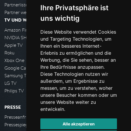
Partnerliste
Ihre Privatsphäre ist
Partner werden
uns wichtig
TV UND WOHNZIMMER
Amazon FireTV
Diese Website verwendet Cookies
NVIDIA SHIELD, Google TV
und Targeting Technologien, um
Apple TV
Ihnen ein besseres Internet-
Roku
Erlebnis zu ermöglichen und die
Werbung, die Sie sehen, besser an
Xbox One
Ihre Bedürfnisse anzupassen.
Google Cast
Diese Technologien nutzen wir
Samsung TV
außerdem, um Ergebnisse zu
LG TV
messen, um zu verstehen, woher
Philips TV
unsere Besucher kommen oder um
unsere Website weiter zu
PRESSE
entwickeln.
Presseanfrage stellen
Alle akzeptieren
Pressespiegel