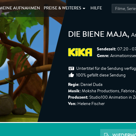
MEINE
AUFNAHMEN
PREISE &
WEITERES
HILFE
A
DIE BIENE MAJA
,
Sendezeit:
07:20 - 0
Genre:
Animationsseri
Untertitel für die Sendung verfü
100% gefällt diese Sendung
Regie:
Daniel Duda
Musik:
Moksha Productions, Fabrice 
Produzent:
Studio100 Animation in Z
Von:
Helene Fischer
WIEDERH