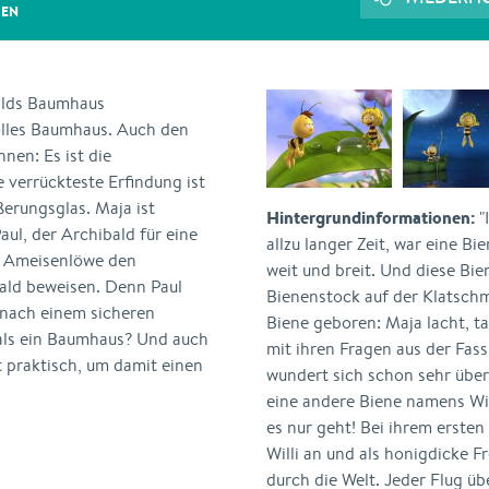
GEN
lds Baumhaus
olles Baumhaus. Auch den
en: Es ist die
 verrückteste Erfindung ist
erungsglas. Maja ist
Hintergrundinformationen:
"
ul, der Archibald für eine
allzu langer Zeit, war eine Bi
er Ameisenlöwe den
weit und breit. Und diese Bien
ald beweisen. Denn Paul
Bienenstock auf der Klatsch
 nach einem sicheren
Biene geboren: Maja lacht, ta
 als ein Baumhaus? Und auch
mit ihren Fragen aus der Fass
t praktisch, um damit einen
wundert sich schon sehr über 
eine andere Biene namens Wil
es nur geht! Bei ihrem ersten
Willi an und als honigdicke 
durch die Welt. Jeder Flug ü