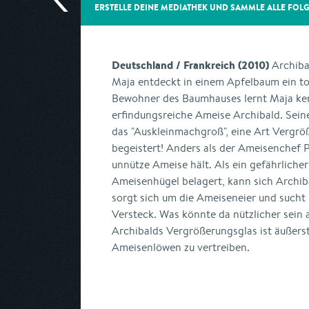
ERSTELLE DEINE MEDIATHEK UND SAMMLE ALLE
FOL
Deutschland / Frankreich (2010)
Archiba
Maja entdeckt in einem Apfelbaum ein t
Bewohner des Baumhauses lernt Maja kenn
erfindungsreiche Ameise Archibald. Seine
das "Auskleinmachgroß", eine Art Vergröß
begeistert! Anders als der Ameisenchef Pa
unnütze Ameise hält. Als ein gefährlich
Ameisenhügel belagert, kann sich Archib
sorgt sich um die Ameiseneier und sucht
Versteck. Was könnte da nützlicher sein
Archibalds Vergrößerungsglas ist äußers
Ameisenlöwen zu vertreiben.