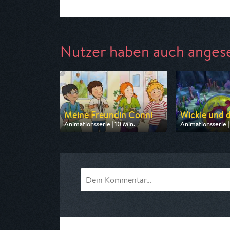
Nutzer haben auch anges
Meine Freundin Conni
Wickie und di
Animationsserie | 10 Min.
Animationsserie |
Ausgestrahlt von ZDF
Ausgestrahlt von
am 08.08.2026, 06:40
am 09.08.2026, 