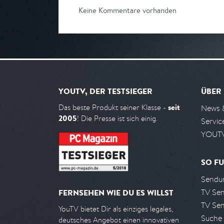
Keine Kommentare vorhanden
YOUTV, DER TESTSIEGER
ÜBER
seit
Das beste Produkt seiner Klasse -
News 
2005
! Die Presse ist sich einig.
Servic
YOUTV
SO FU
Sendun
TV Se
FERNSEHEN WIE DU ES WILLST
TV Se
YouTV bietet Dir als einziges legales,
Suche
deutsches Angebot einen innovativen