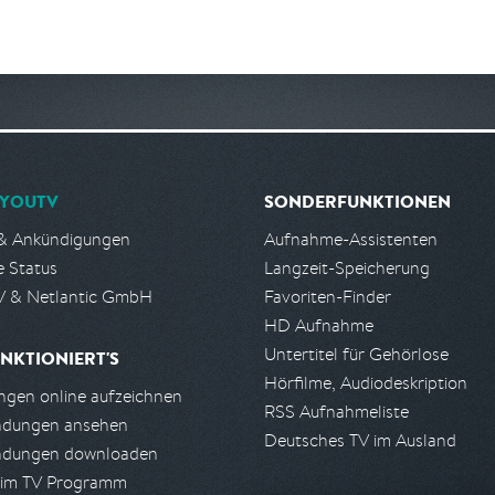
YOUTV
SONDERFUNKTIONEN
& Ankündigungen
Aufnahme-Assistenten
e Status
Langzeit-Speicherung
 & Netlantic GmbH
Favoriten-Finder
HD Aufnahme
Untertitel für Gehörlose
NKTIONIERT'S
Hörfilme, Audiodeskription
gen online aufzeichnen
RSS Aufnahmeliste
ndungen ansehen
Deutsches TV im Ausland
ndungen downloaden
 im TV Programm