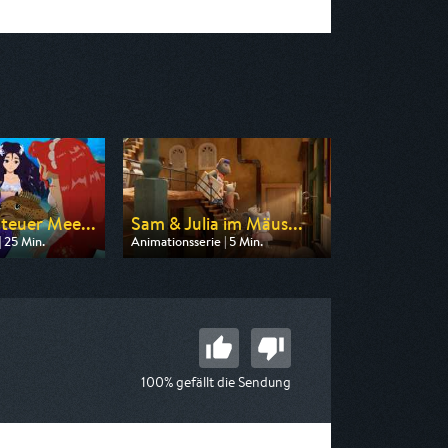
teuer Mee...
Sam & Julia im Mäus...
| 25 Min.
Animationsserie | 5 Min.
n ZDF
Ausgestrahlt von ZDF
 08:45
am 09.08.2026, 06:25
100% gefällt die Sendung