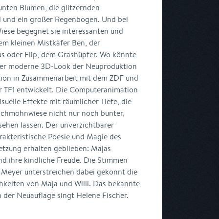
unten Blumen, die glitzernden
l und ein großer Regenbogen. Und bei
Wiese begegnet sie interessanten und
em kleinen Mistkäfer Ben, der
s oder Flip, dem Grashüpfer. Wo könnte
 Der moderne 3D-Look der Neuproduktion
ion in Zusammenarbeit mit dem ZDF und
 TF1 entwickelt. Die Computeranimation
uelle Effekte mit räumlicher Tiefe, die
tschmohnwiese nicht nur noch bunter,
sehen lassen. Der unverzichtbarer
arakteristische Poesie und Magie des
setzung erhalten geblieben: Majas
d ihre kindliche Freude. Die Stimmen
 Meyer unterstreichen dabei gekonnt die
hkeiten von Maja und Willi. Das bekannte
n der Neuauflage singt Helene Fischer.