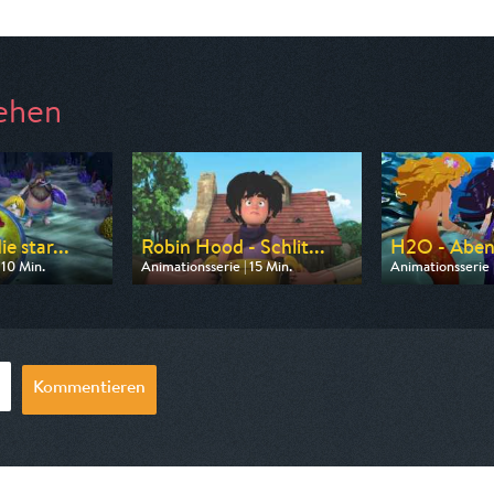
ehen
e star...
Robin Hood - Schlit...
H2O - Aben
 10 Min.
Animationsserie | 15 Min.
Animationsserie 
 ZDF
Ausgestrahlt von ZDF
Ausgestrahlt vo
07:00
am 08.08.2026, 08:20
am 08.08.2026,
Kommentieren