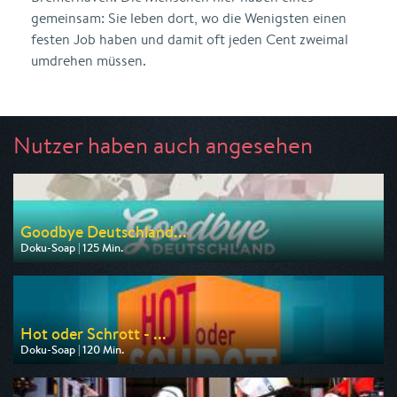
gemeinsam: Sie leben dort, wo die Wenigsten einen
festen Job haben und damit oft jeden Cent zweimal
umdrehen müssen.
Nutzer haben auch angesehen
Goodbye Deutschland...
Doku-Soap | 125 Min.
Ausgestrahlt von VOX
am 10.08.2026, 20:15
Hot oder Schrott - ...
Doku-Soap | 120 Min.
Ausgestrahlt von VOX
am 11.08.2026, 20:15