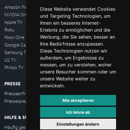
Amazon FireTV
Diese Website verwendet Cookies
NVIDIA SHIELD, Google TV
und Targeting Technologien, um
Apple TV
Ihnen ein besseres Internet-
Roku
Erlebnis zu ermöglichen und die
Werbung, die Sie sehen, besser an
Xbox One
Ihre Bedürfnisse anzupassen.
Google Cast
Diese Technologien nutzen wir
Samsung TV
außerdem, um Ergebnisse zu
LG TV
messen, um zu verstehen, woher
Philips TV
unsere Besucher kommen oder um
unsere Website weiter zu
PRESSE
entwickeln.
Presseanfrage stellen
Alle akzeptieren
Pressespiegel
Ich lehne ab
HILFE & SUPPORT
Einstellungen ändern
Häufig gestellte Fragen