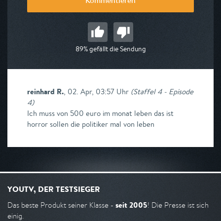
Kommentieren
89% gefällt die Sendung
reinhard R.
,
02. Apr, 03:57 Uhr
(
Staffel 4 - Episode
4
)
Ich muss von 500 euro im monat leben das ist
horror sollen die politiker mal von leben
YOUTV, DER TESTSIEGER
seit 2005
Das beste Produkt seiner Klasse -
! Die Presse ist sich
einig.