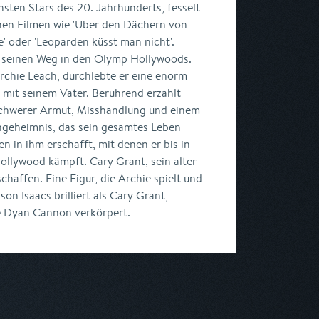
hsten Stars des 20. Jahrhunderts, fesselt
chen Filmen wie 'Über den Dächern von
te' oder 'Leoparden küsst man nicht'.
seinen Weg in den Olymp Hollywoods.
Archie Leach, durchlebte er eine enorm
mit seinem Vater. Berührend erzählt
 schwerer Armut, Misshandlung und einem
ngeheimnis, das sein gesamtes Leben
 in ihm erschafft, mit denen er bis in
ollywood kämpft. Cary Grant, sein alter
schaffen. Eine Figur, die Archie spielt und
son Isaacs brilliert als Cary Grant,
e Dyan Cannon verkörpert.