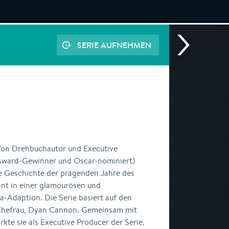
SERIE AUFNEHMEN
on Drehbuchautor und Executive
Award-Gewinner und Oscar-nominiert)
e Geschichte der prägenden Jahre des
ant in einer glamourösen und
-Adaption. Die Serie basiert auf den
 Ehefrau, Dyan Cannon. Gemeinsam mit
rkte sie als Executive Producer der Serie.