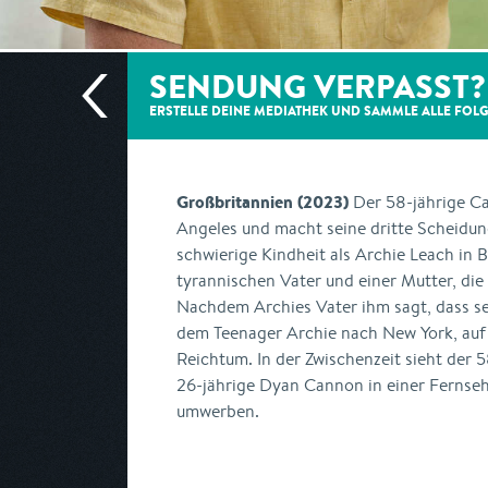
SENDUNG VERPASST?
ERSTELLE DEINE MEDIATHEK UND SAMMLE ALLE
FOL
Großbritannien (2023)
Der 58-jährige Ca
Angeles und macht seine dritte Scheidung
schwierige Kindheit als Archie Leach in B
tyrannischen Vater und einer Mutter, die
Nachdem Archies Vater ihm sagt, dass sei
dem Teenager Archie nach New York, au
Reichtum. In der Zwischenzeit sieht der 
26-jährige Dyan Cannon in einer Fernseh
umwerben.