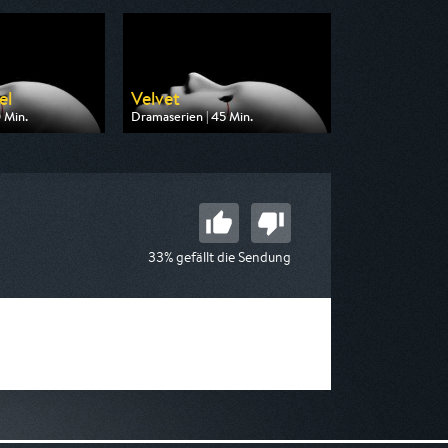
el
Velvet
 Min.
Dramaserien | 45 Min.
n One
Ausgestrahlt von One
16:15
am 08.08.2026, 07:20
33% gefällt die Sendung