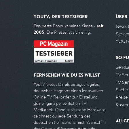
YOUTV, DER TESTSIEGER
ÜBER
seit
Das beste Produkt seiner Klasse -
News 
2005
! Die Presse ist sich einig.
Servic
YOUTV
SO FU
Sendun
TV Se
FERNSEHEN WIE DU ES WILLST
TV Se
YouTV bietet Dir als einziges legales,
Suche
deutsches Angebot einen innovativen
Preise
Online TV Rekorder zur Erstellung
deiner ganz persönlichen TV
Kosten
Mediathek. Ohne zusätzliche Hardware
zeichnest du jede Sendung des
ALLG
deutschen Fernsehens nach Wunsch in
der Cloud auf. Streame oder lade