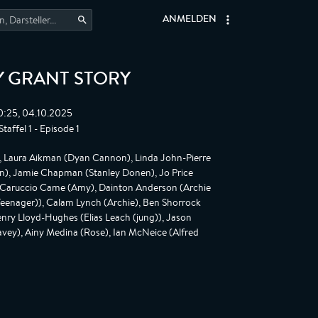
ANMELDEN
RY GRANT STORY
0:25, 04.10.2025
taffel 1 - Episode 1
, Laura Aikman (Dyan Cannon), Linda John-Pierre
rn), Jamie Chapman (Stanley Donen), Jo Price
a Caruccio Came (Amy), Dainton Anderson (Archie
Teenager)), Calam Lynch (Archie), Ben Shorrock
Henry Lloyd-Hughes (Elias Leach (jung)), Jason
avey), Ainy Medina (Rose), Ian McNeice (Alfred