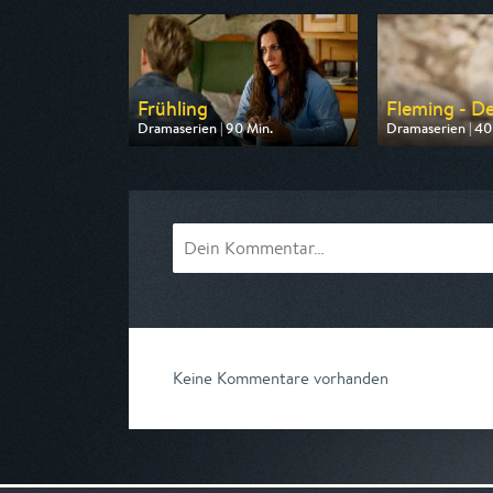
Frühling
Fleming - De
Dramaserien | 90 Min.
Dramaserien | 40
Ausgestrahlt von ZDF
Ausgestrahlt vo
am 09.08.2026, 20:15
am 11.08.2026, 2
Keine Kommentare vorhanden