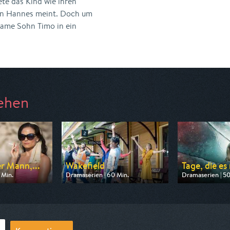
ete das Kind wie ihren
ann Hannes meint. Doch um
nsame Sohn Timo in ein
ehen
r Mann,...
Wakefield
Tage, die es
 Min.
Dramaserien | 60 Min.
Dramaserien | 50
n One
Ausgestrahlt von arte
Ausgestrahlt v
0:15
am 10.08.2026, 22:40
am 08.08.2026,