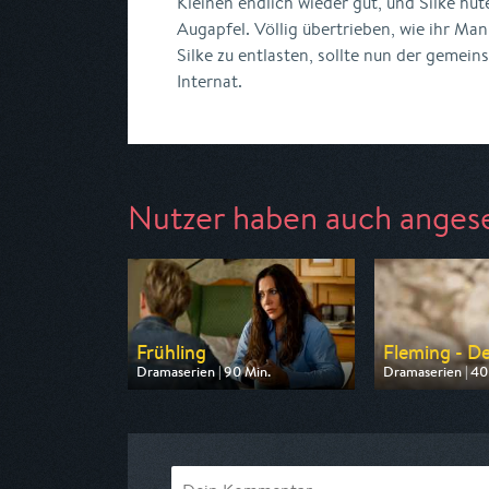
Kleinen endlich wieder gut, und Silke hüt
Augapfel. Völlig übertrieben, wie ihr M
Silke zu entlasten, sollte nun der gemei
Internat.
Nutzer haben auch anges
Frühling
Fleming - De
Dramaserien | 90 Min.
Dramaserien | 40
Ausgestrahlt von ZDF
Ausgestrahlt vo
am 09.08.2026, 20:15
am 11.08.2026, 2