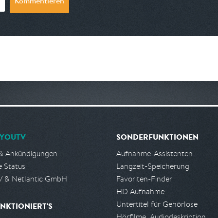
Kommentieren
YOUTV
SONDERFUNKTIONEN
& Ankündigungen
Aufnahme-Assistenten
e Status
Langzeit-Speicherung
 & Netlantic GmbH
Favoriten-Finder
HD Aufnahme
Untertitel für Gehörlose
NKTIONIERT'S
Hörfilme, Audiodeskription