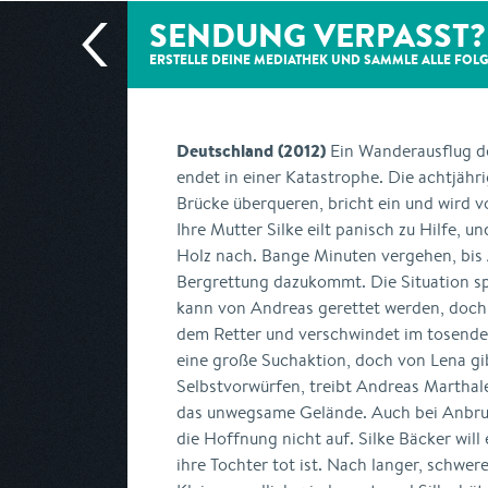
SENDUNG VERPASST?
ERSTELLE DEINE MEDIATHEK UND SAMMLE ALLE
FOL
Deutschland (2012)
Ein Wanderausflug d
endet in einer Katastrophe. Die achtjähr
Brücke überqueren, bricht ein und wird 
Ihre Mutter Silke eilt panisch zu Hilfe, un
Holz nach. Bange Minuten vergehen, bis
Bergrettung dazukommt. Die Situation spi
kann von Andreas gerettet werden, doch d
dem Retter und verschwindet im tosende
eine große Suchaktion, doch von Lena gib
Selbstvorwürfen, treibt Andreas Martha
das unwegsame Gelände. Auch bei Anbru
die Hoffnung nicht auf. Silke Bäcker will
ihre Tochter tot ist. Nach langer, schwer