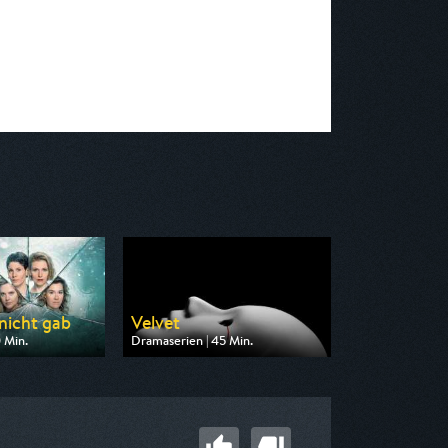
 nicht gab
Velvet
 Min.
Dramaserien | 45 Min.
on MDR
Ausgestrahlt von One
 00:00
am 07.08.2026, 09:25