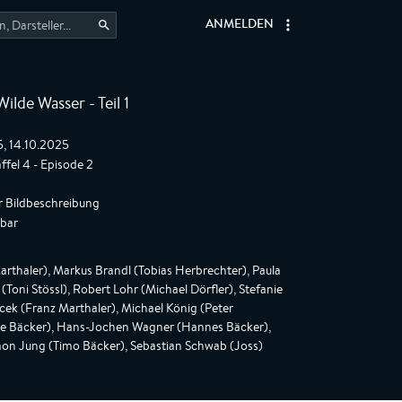
ANMELDEN
Wilde Wasser - Teil 1
5, 14.10.2025
ffel 4 - Episode 2
r Bildbeschreibung
gbar
rthaler), Markus Brandl (Tobias Herbrechter), Paula
(Toni Stössl), Robert Lohr (Michael Dörfler), Stefanie
cek (Franz Marthaler), Michael König (Peter
lke Bäcker), Hans-Jochen Wagner (Hannes Bäcker),
on Jung (Timo Bäcker), Sebastian Schwab (Joss)