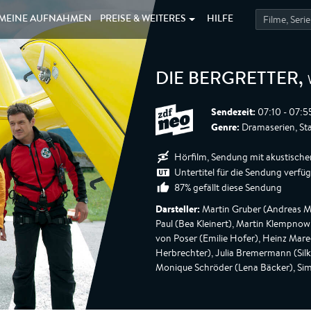
MEINE
AUFNAHMEN
PREISE &
WEITERES
HILFE
DIE BERGRETTER
,
Sendezeit:
07:10 - 07:5
Genre:
Dramaserien, Sta
Hörfilm, Sendung mit akustische
Untertitel für die Sendung verfü
87% gefällt diese Sendung
Darsteller:
Martin Gruber (Andreas Ma
Paul (Bea Kleinert), Martin Klempnow 
von Poser (Emilie Hofer), Heinz Mare
Herbrechter), Julia Bremermann (Si
Monique Schröder (Lena Bäcker), Sim