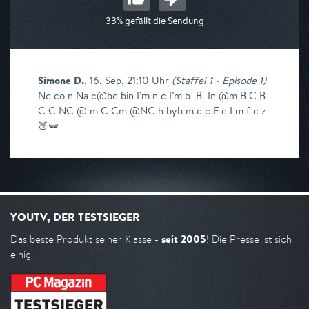
33% gefällt die Sendung
Simone D.
,
16. Sep, 21:10 Uhr
(
Staffel 1 - Episode 1
)
Nc co n Na c@bc bin I’m n c I’m b. B. In @m B C B
C C NC @ m C Cm @NC h byb m c c F c I m f c z
🍑🫛
YOUTV, DER TESTSIEGER
seit 2005
Das beste Produkt seiner Klasse -
! Die Presse ist sich
einig.