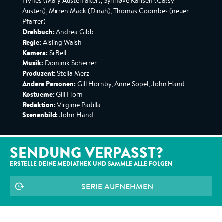
Hynes (Mary Austen älter), Synnøve Karlsen (Cassy
Austen), Mirren Mack (Dinah), Thomas Coombes (neuer
Pfarrer)
Drehbuch:
Andrea Gibb
Regie:
Aisling Walsh
Kamera:
Si Bell
Musik:
Dominik Scherrer
Produzent:
Stella Merz
Andere Personen:
Gill Hornby, Anne Sopel, John Hand
Kostueme:
Gill Horn
Redaktion:
Virginie Padilla
Szenenbild:
John Hand
SENDUNG VERPASST?
ERSTELLE DEINE MEDIATHEK UND SAMMLE ALLE
FOLGEN
SERIE AUFNEHMEN