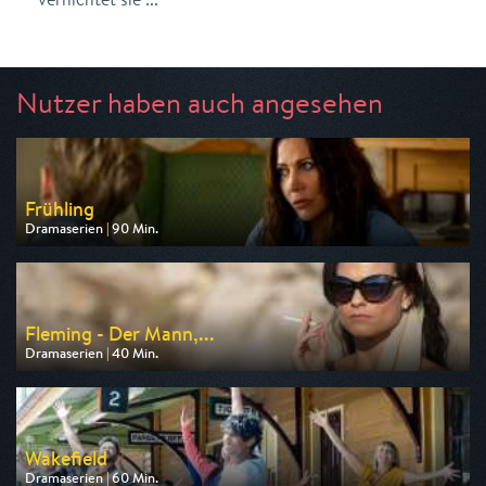
Nutzer haben auch angesehen
Frühling
Dramaserien | 90 Min.
Ausgestrahlt von ZDF
am 09.08.2026, 20:15
Fleming - Der Mann,...
Dramaserien | 40 Min.
Ausgestrahlt von One
am 11.08.2026, 20:15
Wakefield
Dramaserien | 60 Min.