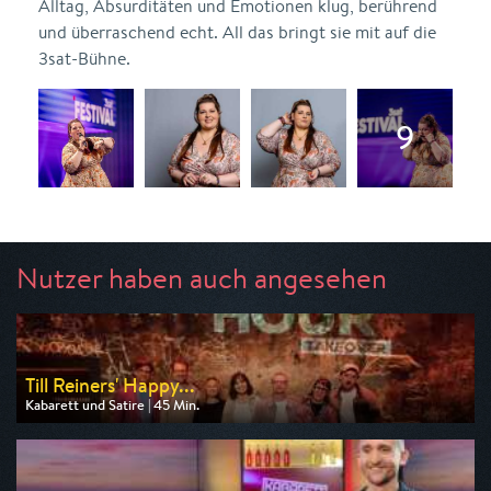
Alltag, Absurditäten und Emotionen klug, berührend
und überraschend echt. All das bringt sie mit auf die
3sat-Bühne.
Nutzer haben auch angesehen
Till Reiners' Happy...
Kabarett und Satire | 45 Min.
Ausgestrahlt von 3sat
am 09.08.2026, 20:15