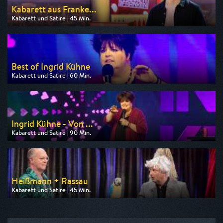
Kabarett aus Franke...
Kabarett und Satire | 45 Min.
Ausgestrahlt von BR
am 13.08.2026, 21:00
Best of Ingrid Kühne
Kabarett und Satire | 60 Min.
Ausgestrahlt von WDR
am 10.08.2026, 22:15
Ingrid Kühne - Von ...
Kabarett und Satire | 90 Min.
Ausgestrahlt von WDR
am 10.08.2026, 23:15
Heißmann + Rassau
Kabarett und Satire | 45 Min.
Ausgestrahlt von BR
am 10.08.2026, 00:05