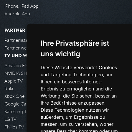
iPhone, iPad App
Android App
PARTNER
Partnerliste
Ihre Privatsphäre ist
Partner werden
uns wichtig
TV UND WOHNZIMMER
Amazon FireTV
Diese Website verwendet Cookies
NVIDIA SHIELD, Google TV
und Targeting Technologien, um
Apple TV
Ihnen ein besseres Internet-
Roku
Erlebnis zu ermöglichen und die
Werbung, die Sie sehen, besser an
Xbox One
Ihre Bedürfnisse anzupassen.
Google Cast
Diese Technologien nutzen wir
Samsung TV
außerdem, um Ergebnisse zu
LG TV
messen, um zu verstehen, woher
Philips TV
unsere Besucher kommen oder um