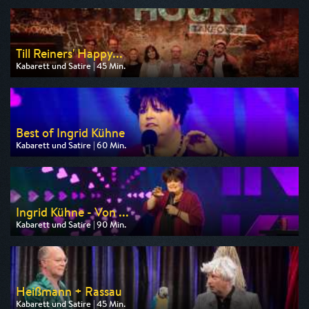
Till Reiners' Happy...
Kabarett und Satire | 45 Min.
Ausgestrahlt von 3sat
am 09.08.2026, 20:15
Best of Ingrid Kühne
Kabarett und Satire | 60 Min.
Ausgestrahlt von WDR
am 10.08.2026, 22:15
Ingrid Kühne - Von ...
Kabarett und Satire | 90 Min.
Ausgestrahlt von WDR
am 10.08.2026, 23:15
Heißmann + Rassau
Kabarett und Satire | 45 Min.