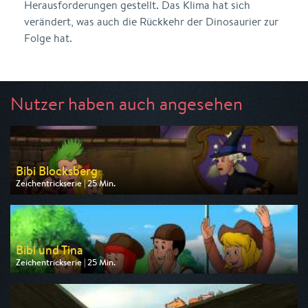
Herausforderungen gestellt. Das Klima hat sich
verändert, was auch die Rückkehr der Dinosaurier zur
Folge hat.
Nutzer haben auch angesehen
Bibi Blocksberg
Zeichentrickserie | 25 Min.
Ausgestrahlt von ZDF
am 08.08.2026, 07:30
Bibi und Tina
Zeichentrickserie | 25 Min.
Ausgestrahlt von ZDF
am 08.08.2026, 09:10