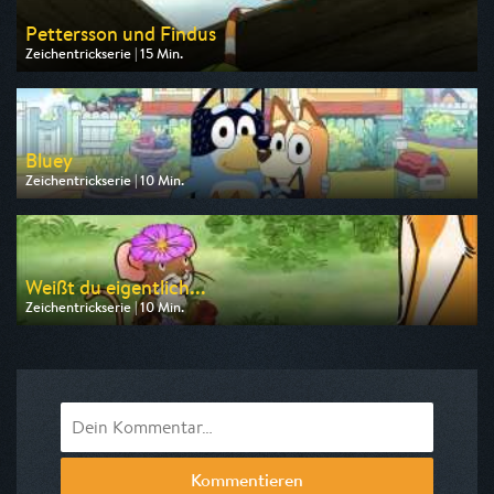
Pettersson und Findus
Zeichentrickserie | 15 Min.
Ausgestrahlt von ZDF
am 09.08.2026, 06:45
Bluey
Zeichentrickserie | 10 Min.
Ausgestrahlt von Disney Channel
am 07.08.2026, 17:10
Weißt du eigentlich...
Zeichentrickserie | 10 Min.
Ausgestrahlt von KiKA
am 08.08.2026, 09:10
Kommentieren