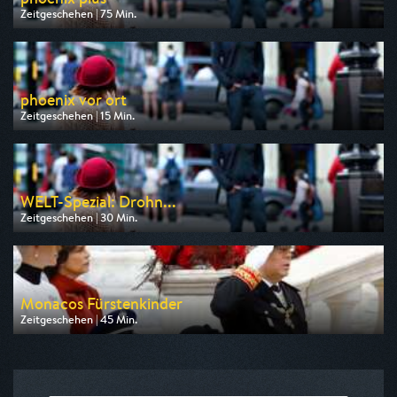
Zeitgeschehen | 75 Min.
Ausgestrahlt von Phoenix
am 08.08.2026, 13:00
phoenix vor ort
Zeitgeschehen | 15 Min.
Ausgestrahlt von Phoenix
am 10.08.2026, 09:00
WELT-Spezial: Drohn...
Zeitgeschehen | 30 Min.
Ausgestrahlt von WELT
am 07.08.2026, 17:15
Monacos Fürstenkinder
Zeitgeschehen | 45 Min.
Ausgestrahlt von Phoenix
am 12.08.2026, 23:00