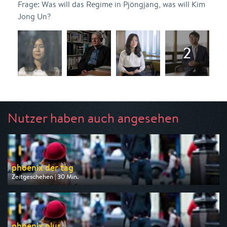
Frage: Was will das Regime in Pjöngjang, was will Kim
Jong Un?
Nutzer haben auch angesehen
phoenix der tag
Zeitgeschehen | 30 Min.
Ausgestrahlt von Phoenix
am 07.08.2026, 17:30
phoenix plus