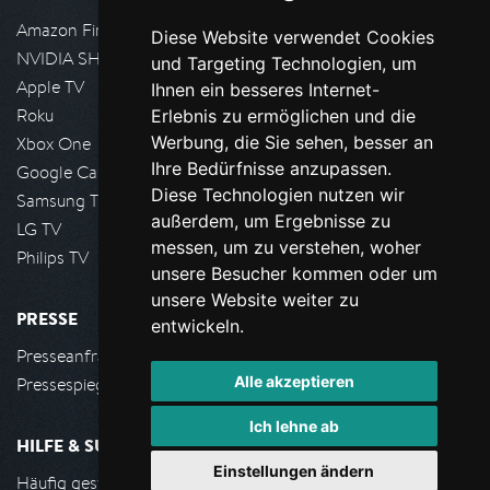
Amazon FireTV
Diese Website verwendet Cookies
NVIDIA SHIELD, Google TV
und Targeting Technologien, um
Apple TV
Ihnen ein besseres Internet-
Roku
Erlebnis zu ermöglichen und die
Werbung, die Sie sehen, besser an
Xbox One
Ihre Bedürfnisse anzupassen.
Google Cast
Diese Technologien nutzen wir
Samsung TV
außerdem, um Ergebnisse zu
LG TV
messen, um zu verstehen, woher
Philips TV
unsere Besucher kommen oder um
unsere Website weiter zu
PRESSE
entwickeln.
Presseanfrage stellen
Alle akzeptieren
Pressespiegel
Ich lehne ab
HILFE & SUPPORT
Einstellungen ändern
Häufig gestellte Fragen