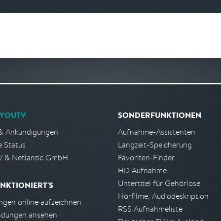
YOUTV
SONDERFUNKTIONEN
& Ankündigungen
Aufnahme-Assistenten
e Status
Langzeit-Speicherung
 & Netlantic GmbH
Favoriten-Finder
HD Aufnahme
Untertitel für Gehörlose
NKTIONIERT'S
Hörfilme, Audiodeskription
gen online aufzeichnen
RSS Aufnahmeliste
ndungen ansehen