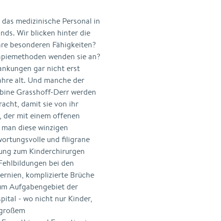
 das medizinische Personal in
ds. Wir blicken hinter die
hre besonderen Fähigkeiten?
rapiemethoden wenden sie an?
ankungen gar nicht erst
ahre alt. Und manche der
abine Grasshoff-Derr werden
racht, damit sie von ihr
, der mit einem offenen
 man diese winzigen
rtungsvolle und filigrane
ldung zum Kinderchirurgen
Fehlbildungen bei den
ernien, komplizierte Brüche
um Aufgabengebiet der
ital - wo nicht nur Kinder,
 großem