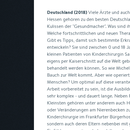
Deutschland (2018)
Viele Ärzte und auch
Hessen gehören zu den besten Deutschlan
Kulissen der "Gesundmacher". Was sind i
Welche fortschrittlichen und neuen The
Gibt es Tipps, damit sich bestimmte Erkr
entwickeln? Sie sind zwischen 0 und 18 J
kleinen Patienten von Kinderchirurgin S
eigens per Kaiserschnitt auf die Welt geb
behandelt werden können. So wie Michel
Bauch zur Welt kommt. Aber wie operiert
Menschen? Um optimal auf diese verantwo
Arbeit vorbereitet zu sein, ist die Ausbi
sehr komplex - und dauert lange. Neben 
Kleinsten gehören unter anderem auch H
oder Veränderungen am Nierenbecken z
Kinderchirurgie im Frankfurter Bürgerhosp
sondern auch deren Eltern nebenbei mit