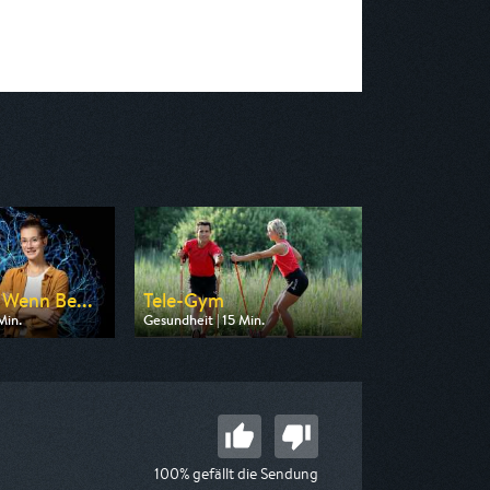
 Wenn Be...
Tele-Gym
Min.
Gesundheit | 15 Min.
n ZDF neo
Ausgestrahlt von BR
 06:55
am 09.08.2026, 07:30
100% gefällt die Sendung