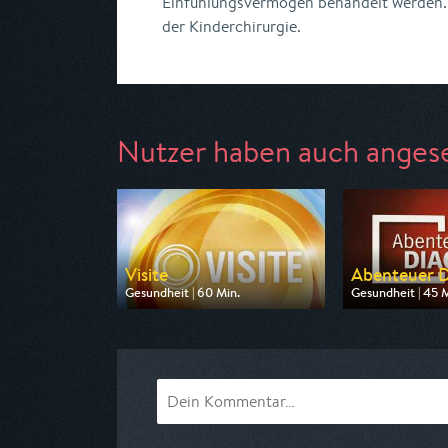
Einfühlungsvermögen behandelt werden. 
der Kinderchirurgie.
Nutzer haben auch anges
Visite
Abenteuer D
Gesundheit | 60 Min.
Gesundheit | 45 M
Ausgestrahlt von NDR
Ausgestrahlt vo
am 11.08.2026, 20:15
am 10.08.2026, 