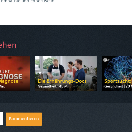
Empathie und Expertise in
ehen
iagnose
Die Ernährungs-Docs
Sportsucht:
in.
Gesundheit | 45 Min.
Gesundheit | 20 
n HR
Ausgestrahlt von SR Fernsehen
Ausgestrahlt vo
20:15
am 12.08.2026, 21:00
am 09.08.2026,
Kommentieren