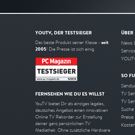
YOUTV, DER TESTSIEGER
ÜBER
seit
Das beste Produkt seiner Klasse -
News 
2005
! Die Presse ist sich einig.
Servic
YOUTV
SO FU
Sendun
TV Se
FERNSEHEN WIE DU ES WILLST
TV Se
YouTV bietet Dir als einziges legales,
Suche
deutsches Angebot einen innovativen
Preise
Online TV Rekorder zur Erstellung
deiner ganz persönlichen TV
Kosten
Mediathek. Ohne zusätzliche Hardware