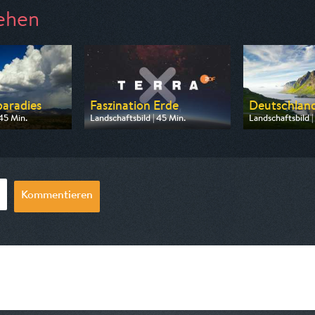
ehen
aradies
Faszination Erde
Deutschland
 45 Min.
Landschaftsbild | 45 Min.
Landschaftsbild |
 Phoenix
Ausgestrahlt von ZDF neo
Ausgestrahlt vo
0:15
am 08.08.2026, 16:55
am 08.08.2026,
Kommentieren