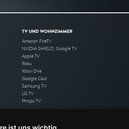
TV UND WOHNZIMMER
Amazon FireTV
NVIDIA SHIELD, Google TV
Apple TV
Roku
Xbox One
Google Cast
Samsung TV
LG TV
Philips TV
PRESSE
re ist uns wichtig
Presseanfrage stellen