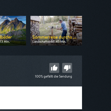
bilder
Sommerreise durchs ...
 13 Min.
Landschaftsbild | 45 Min.
n ARD
Ausgestrahlt von 3sat
 04:30
am 08.08.2026, 10:00
100% gefällt die Sendung