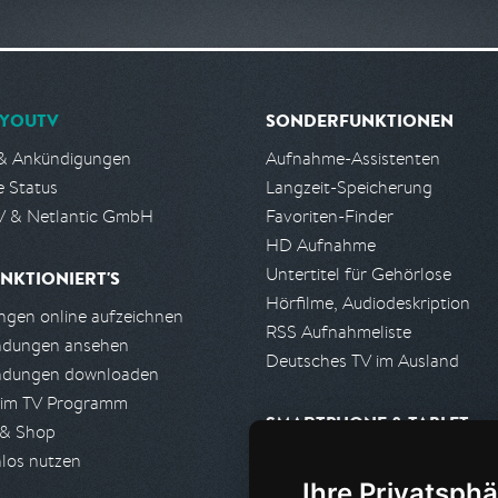
YOUTV
SONDERFUNKTIONEN
& Ankündigungen
Aufnahme-Assistenten
e Status
Langzeit-Speicherung
 & Netlantic GmbH
Favoriten-Finder
HD Aufnahme
Untertitel für Gehörlose
NKTIONIERT'S
Hörfilme, Audiodeskription
gen online aufzeichnen
RSS Aufnahmeliste
ndungen ansehen
Deutsches TV im Ausland
ndungen downloaden
 im TV Programm
SMARTPHONE & TABLET
 & Shop
los nutzen
iPhone, iPad App
Ihre Privatsphä
Android App