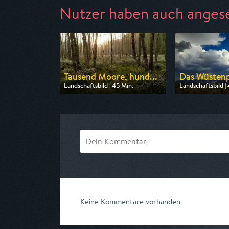
Nutzer haben auch anges
Tausend Moore, hund...
Das Wüstenp
Landschaftsbild | 45 Min.
Landschaftsbild |
Ausgestrahlt von rbb
Ausgestrahlt von
am 09.08.2026, 20:15
am 12.08.2026, 2
Keine Kommentare vorhanden