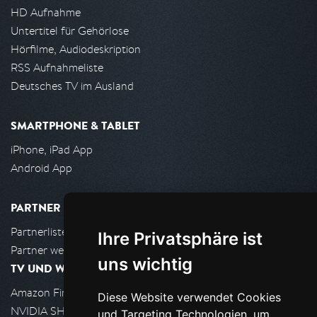
HD Aufnahme
Untertitel für Gehörlose
Hörfilme, Audiodeskription
RSS Aufnahmeliste
Deutsches TV im Ausland
SMARTPHONE & TABLET
iPhone, iPad App
Android App
PARTNER
Partnerliste
Ihre Privatsphäre ist
Partner werden
uns wichtig
TV UND WOHNZIMMER
Amazon FireTV
Diese Website verwendet Cookies
NVIDIA SHIELD, Google TV
und Targeting Technologien, um