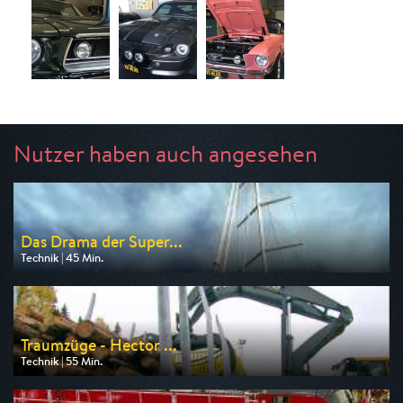
Nutzer haben auch angesehen
Das Drama der Super...
Technik | 45 Min.
Ausgestrahlt von ZDF
am 08.08.2026, 02:00
Traumzüge - Hector ...
Technik | 55 Min.
Ausgestrahlt von WELT
am 08.08.2026, 17:30