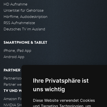
HD Aufnahme
Untertitel für Gehörlose
Hörfilme, Audiodeskription
RSS Aufnahmeliste
Deutsches TV im Ausland
SMARTPHONE & TABLET
iPhone, iPad App
Android App
PARTNER
Partnerliste
Ihre Privatsphäre ist
Partner werden
uns wichtig
TV UND WOHNZIMMER
Amazon FireTV
Diese Website verwendet Cookies
NVIDIA SHIELD, Google TV
und Targeting Technologien, um