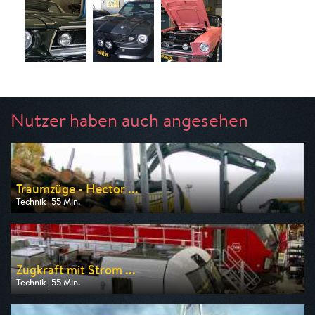
Nutzer haben auch angesehen
Traumzüge - Hector ...
Technik | 55 Min.
Ausgestrahlt von WELT
am 08.08.2026, 17:35
Zugkraft mit Strom ...
Technik | 55 Min.
Ausgestrahlt von WELT
am 08.08.2026, 19:20