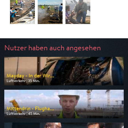
Nutzer haben auch angesehen
Mayday - In der Wir...
Luftverkehr | 35 Min.
Ausgestrahlt von N24 Doku
am 06.08.2026, 20:15
Mittendrin - Flugha...
Luftverkehr | 45 Min.
Ausgestrahlt von HR
am 07.08.2026, 15:15