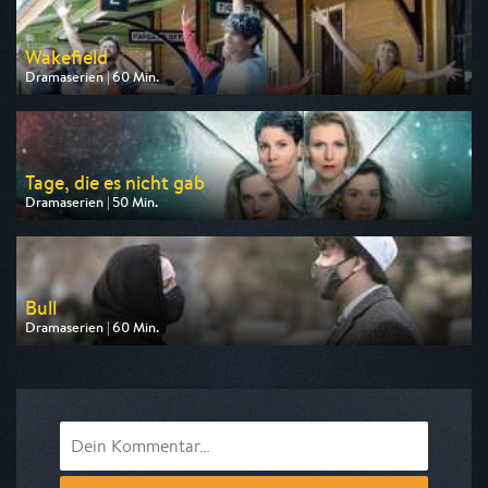
Wakefield
Dramaserien | 60 Min.
Ausgestrahlt von arte
am 10.08.2026, 22:40
Tage, die es nicht gab
Dramaserien | 50 Min.
Ausgestrahlt von MDR
am 08.08.2026, 00:00
Bull
Dramaserien | 60 Min.
Ausgestrahlt von Kabel 1
am 07.08.2026, 14:50