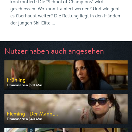
konfrontiert: Die "School of Champions" wird
geschlossen. Wo kann trainiert werden? Und wie geht
es überhaupt weiter? Die Rettung liegt in den Händen
der jungen Ski-Elite ...
Nutzer haben auch angesehen
Frühling
Dramaserien | 90 Min.
Ausgestrahlt von ZDF
am 09.08.2026, 20:15
Fleming - Der Mann,...
Dramaserien | 40 Min.
Ausgestrahlt von One
am 11.08.2026, 20:15