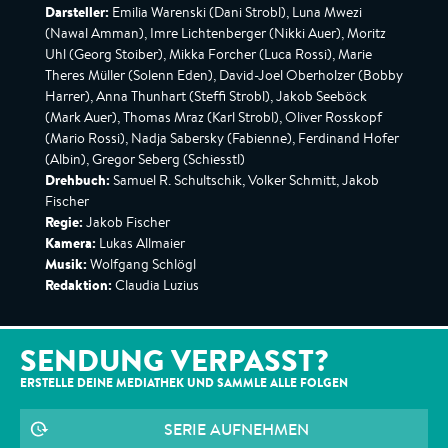
Darsteller:
Emilia Warenski (Dani Strobl), Luna Mwezi
(Nawal Amman), Imre Lichtenberger (Nikki Auer), Moritz
Uhl (Georg Stoiber), Mikka Forcher (Luca Rossi), Marie
Theres Müller (Solenn Eden), David-Joel Oberholzer (Bobby
Harrer), Anna Thunhart (Steffi Strobl), Jakob Seeböck
(Mark Auer), Thomas Mraz (Karl Strobl), Oliver Rosskopf
(Mario Rossi), Nadja Sabersky (Fabienne), Ferdinand Hofer
(Albin), Gregor Seberg (Schiesstl)
Drehbuch:
Samuel R. Schultschik, Volker Schmitt, Jakob
Fischer
Regie:
Jakob Fischer
Kamera:
Lukas Allmaier
Musik:
Wolfgang Schlögl
Redaktion:
Claudia Luzius
SENDUNG VERPASST?
ERSTELLE DEINE MEDIATHEK UND SAMMLE ALLE
FOLGEN
SERIE AUFNEHMEN