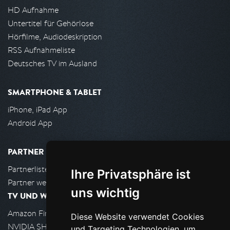
HD Aufnahme
Untertitel für Gehörlose
Hörfilme, Audiodeskription
RSS Aufnahmeliste
Deutsches TV im Ausland
SMARTPHONE & TABLET
iPhone, iPad App
Android App
PARTNER
Partnerliste
Ihre Privatsphäre ist
Partner werden
uns wichtig
TV UND WOHNZIMMER
Amazon FireTV
Diese Website verwendet Cookies
NVIDIA SHIELD, Google TV
und Targeting Technologien, um