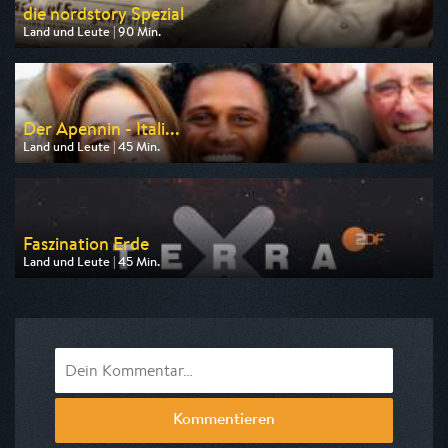
die nordstory Spezial
Land und Leute | 90 Min.
Ausgestrahlt von NDR
am 09.08.2026, 20:15
Der Apennin - Itali...
Land und Leute | 45 Min.
Ausgestrahlt von SWR
am 09.08.2026, 20:15
Faszination Erde
Land und Leute | 45 Min.
Ausgestrahlt von ZDF neo
am 08.08.2026, 15:25
Kommentieren