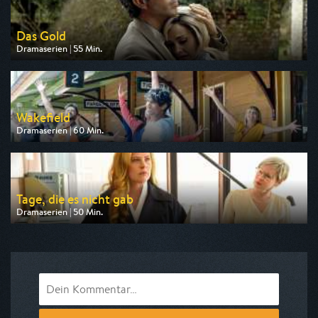
Das Gold
Dramaserien | 55 Min.
Ausgestrahlt von One
am 06.08.2026, 23:50
Wakefield
Dramaserien | 60 Min.
Ausgestrahlt von arte
am 10.08.2026, 22:40
Tage, die es nicht gab
Dramaserien | 50 Min.
Ausgestrahlt von HR
am 06.08.2026, 22:30