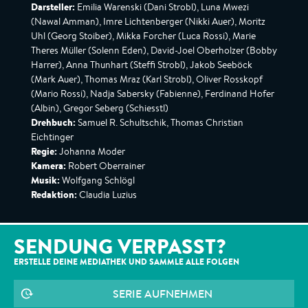
Darsteller:
Emilia Warenski (Dani Strobl), Luna Mwezi
(Nawal Amman), Imre Lichtenberger (Nikki Auer), Moritz
Uhl (Georg Stoiber), Mikka Forcher (Luca Rossi), Marie
Theres Müller (Solenn Eden), David-Joel Oberholzer (Bobby
Harrer), Anna Thunhart (Steffi Strobl), Jakob Seeböck
(Mark Auer), Thomas Mraz (Karl Strobl), Oliver Rosskopf
(Mario Rossi), Nadja Sabersky (Fabienne), Ferdinand Hofer
(Albin), Gregor Seberg (Schiesstl)
Drehbuch:
Samuel R. Schultschik, Thomas Christian
Eichtinger
Regie:
Johanna Moder
Kamera:
Robert Oberrainer
Musik:
Wolfgang Schlögl
Redaktion:
Claudia Luzius
SENDUNG VERPASST?
ERSTELLE DEINE MEDIATHEK UND SAMMLE ALLE
FOLGEN
SERIE AUFNEHMEN