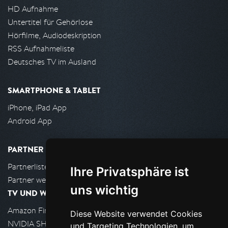
HD Aufnahme
Untertitel für Gehörlose
Hörfilme, Audiodeskription
RSS Aufnahmeliste
Deutsches TV im Ausland
SMARTPHONE & TABLET
iPhone, iPad App
Android App
PARTNER
Partnerliste
Ihre Privatsphäre ist
Partner werden
uns wichtig
TV UND WOHNZIMMER
Amazon FireTV
Diese Website verwendet Cookies
NVIDIA SHIELD, Google TV
und Targeting Technologien, um