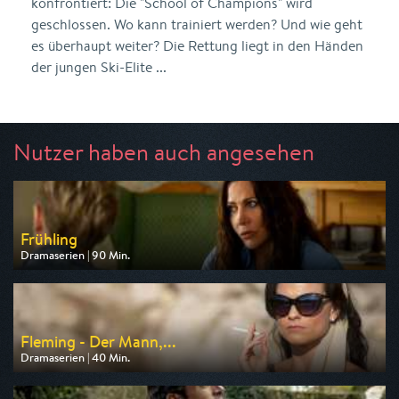
konfrontiert: Die "School of Champions" wird
geschlossen. Wo kann trainiert werden? Und wie geht
es überhaupt weiter? Die Rettung liegt in den Händen
der jungen Ski-Elite ...
Nutzer haben auch angesehen
Frühling
Dramaserien | 90 Min.
Ausgestrahlt von ZDF
am 09.08.2026, 20:15
Fleming - Der Mann,...
Dramaserien | 40 Min.
Ausgestrahlt von One
am 11.08.2026, 20:15