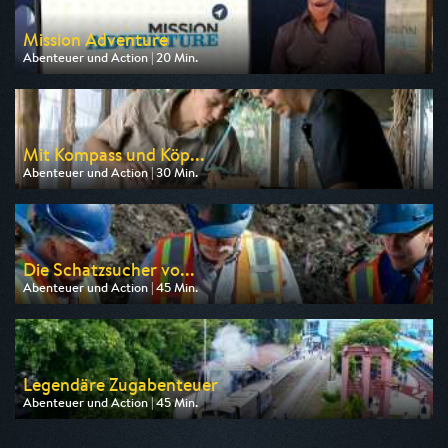
Mission Adventure
Abenteuer und Action | 20 Min.
Ausgestrahlt von Pro 7 Maxx
am 08.08.2026, 05:35
Mit Kompass und Köp...
Abenteuer und Action | 30 Min.
Ausgestrahlt von arte
am 11.08.2026, 03:40
Die Schatzsucher vo...
Abenteuer und Action | 45 Min.
Ausgestrahlt von Kabel eins Doku
am 09.08.2026, 18:40
Legendäre Zugabenteuer
Abenteuer und Action | 45 Min.
Ausgestrahlt von Phoenix
am 15.08.2026, 22:30