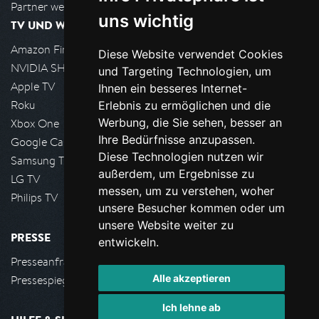
Partner werden
uns wichtig
TV UND WOHNZIMMER
Amazon FireTV
Diese Website verwendet Cookies
NVIDIA SHIELD, Google TV
und Targeting Technologien, um
Apple TV
Ihnen ein besseres Internet-
Roku
Erlebnis zu ermöglichen und die
Werbung, die Sie sehen, besser an
Xbox One
Ihre Bedürfnisse anzupassen.
Google Cast
Diese Technologien nutzen wir
Samsung TV
außerdem, um Ergebnisse zu
LG TV
messen, um zu verstehen, woher
Philips TV
unsere Besucher kommen oder um
unsere Website weiter zu
PRESSE
entwickeln.
Presseanfrage stellen
Alle akzeptieren
Pressespiegel
Ich lehne ab