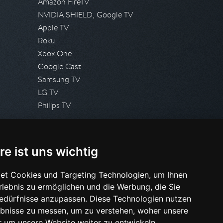
Amazon FireTV
NVIDIA SHIELD, Google TV
Apple TV
Roku
Xbox One
Google Cast
Samsung TV
LG TV
Philips TV
PRESSE
re ist uns wichtig
Presseanfrage stellen
Pressespiegel
et Cookies und Targeting Technologien, um Ihnen
Erlebnis zu ermöglichen und die Werbung, die Sie
HILFE & SUPPORT
Bedürfnisse anzupassen. Diese Technologien nutzen
Häufig gestellte Fragen
bnisse zu messen, um zu verstehen, woher unsere
Anfrage stellen
um unsere Website weiter zu entwickeln.