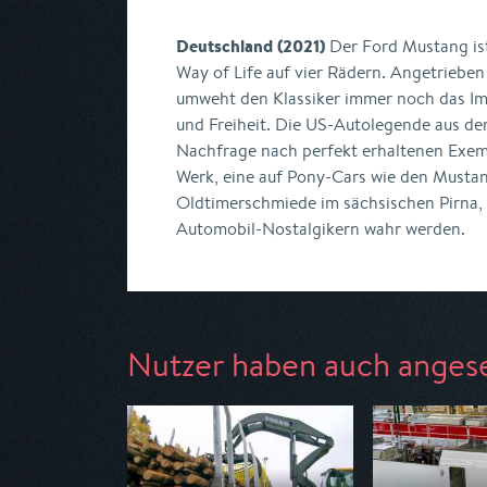
Deutschland (2021)
Der Ford Mustang ist
Way of Life auf vier Rädern. Angetriebe
umweht den Klassiker immer noch das Im
und Freiheit. Die US-Autolegende aus de
Nachfrage nach perfekt erhaltenen Exem
Werk, eine auf Pony-Cars wie den Mustang
Oldtimerschmiede im sächsischen Pirna, 
Automobil-Nostalgikern wahr werden.
Nutzer haben auch anges