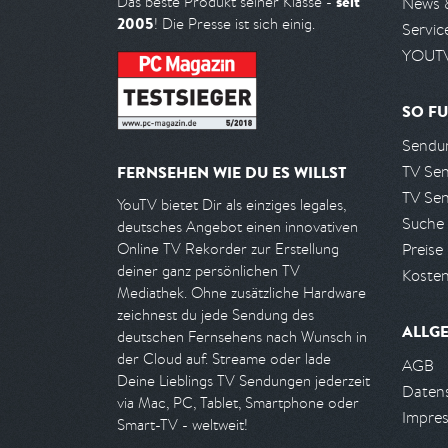
seit
Das beste Produkt seiner Klasse -
News 
2005
! Die Presse ist sich einig.
Servic
YOUTV
SO FU
Sendun
TV Se
FERNSEHEN WIE DU ES WILLST
TV Se
YouTV bietet Dir als einziges legales,
Suche
deutsches Angebot einen innovativen
Preise
Online TV Rekorder zur Erstellung
deiner ganz persönlichen TV
Kosten
Mediathek. Ohne zusätzliche Hardware
zeichnest du jede Sendung des
ALLG
deutschen Fernsehens nach Wunsch in
der Cloud auf. Streame oder lade
AGB
Deine Lieblings TV Sendungen jederzeit
Daten
via Mac, PC, Tablet, Smartphone oder
Impre
Smart-TV - weltweit!