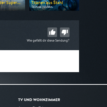
er Super...
Titanen aus Stahl
Technik | 55 Min.
n ZDF
Ausgestrahlt von DMAX
 02:00
am 08.08.2026, 08:55
Wie gefällt dir diese Sendung?
TV UND WOHNZIMMER