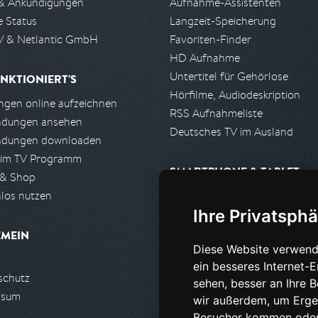
& Ankündigungen
Aufnahme-Assistenten
e Status
Langzeit-Speicherung
 & Netlantic GmbH
Favoriten-Finder
HD Aufnahme
Untertitel für Gehörlose
NKTIONIERT'S
Hörfilme, Audiodeskription
gen online aufzeichnen
RSS Aufnahmeliste
ndungen ansehen
Deutsches TV im Ausland
ndungen downloaden
 im TV Programm
SMARTPHONE & TABLET
 & Shop
los nutzen
iPhone, iPad App
Ihre Privatsphä
Android App
EMEIN
Diese Website verwend
PARTNER
ein besseres Internet-
schutz
Partnerliste
sehen, besser an Ihre 
ssum
Partner werden
wir außerdem, um Erge
Besucher kommen oder 