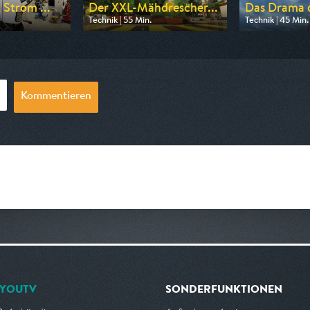
 Strom ...
Der XXL-Mähdrescher...
Das Drama d
Technik | 55 Min.
Technik | 45 Min.
n WELT
Ausgestrahlt von WELT
Ausgestrahlt vo
19:20
am 09.08.2026, 17:30
am 08.08.2026,
Kommentieren
YOUTV
SONDERFUNKTIONEN