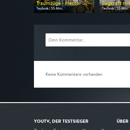
Traumzüge - Hector ...
Zugkraft mit
Technik | 55 Min.
Technik | 55 Min.
Ausgestrahlt von WELT
Ausgestrahlt vo
am 08.08.2026, 17:35
am 08.08.2026, 
Keine Kommentare vorhanden
YOUTV, DER TESTSIEGER
ÜBER