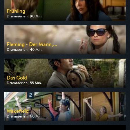
Frühling
Dramaserien | 90 Min.
Ausgestrahlt von ZDF
am 09.08.2026, 20:15
Fleming - Der Mann,...
Dramaserien | 40 Min.
Ausgestrahlt von One
am 11.08.2026, 20:15
Das Gold
Dramaserien | 55 Min.
Ausgestrahlt von One
am 06.08.2026, 23:50
Wakefield
Dramaserien | 60 Min.
Ausgestrahlt von arte
am 10.08.2026, 22:40