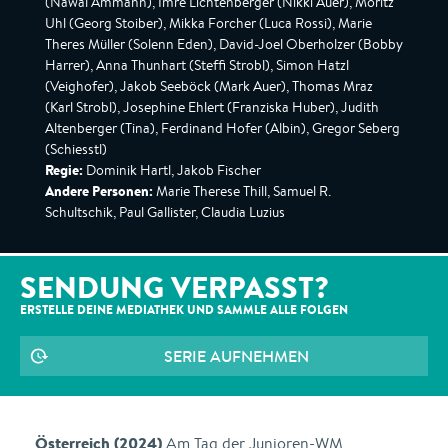
(Nawal Ammann), Imre Lichtenberger (Nikki Auer), Moritz
Uhl (Georg Stoiber), Mikka Forcher (Luca Rossi), Marie
Theres Müller (Solenn Eden), David-Joel Oberholzer (Bobby
Harrer), Anna Thunhart (Steffi Strobl), Simon Hatzl
(Veighofer), Jakob Seeböck (Mark Auer), Thomas Mraz
(Karl Strobl), Josephine Ehlert (Franziska Huber), Judith
Altenberger (Tina), Ferdinand Hofer (Albin), Gregor Seberg
(Schiesstl)
Regie:
Dominik Hartl, Jakob Fischer
Andere Personen:
Marie Therese Thill, Samuel R.
Schultschik, Paul Gallister, Claudia Luzius
SENDUNG VERPASST?
ERSTELLE DEINE MEDIATHEK UND SAMMLE ALLE
FOLGEN
SERIE AUFNEHMEN
Österreich (2024)
Am Tag der Junioren-WM