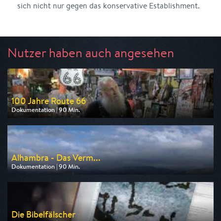
sich nicht nur gegen das konservative Establishment.
Nutzer haben auch angesehen
100 Jahre Route 66
Dokumentation | 90 Min.
Ausgestrahlt von arte
am 13.08.2026, 20:15
Alhambra - Das Verm...
Dokumentation | 90 Min.
Ausgestrahlt von arte
am 08.08.2026, 20:15
Die Bibelfälscher