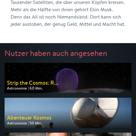
Tausender Satelliten, die über unseren Köpfen kreisen.
Mehr als die Hälfte von ihnen gehört Elon Musk.
Denn das All ist noch Niemandsland. Dort kann sich
jeder austoben, der genug Geld, Mittel und Macht hat.
Nutzer haben auch angesehen
Strip the Cosmos: R...
Astronomie | 60 Min.
Ausgestrahlt von WELT
am 11.08.2026, 22:05
Abenteuer Kosmos
Astronomie | 50 Min.
Ausgestrahlt von ARD alpha
am 09.08.2026, 20:15