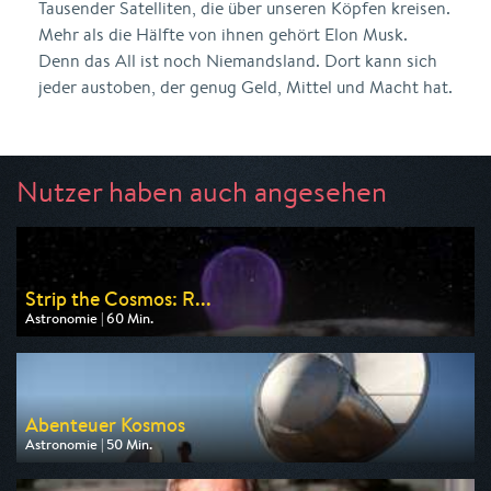
Tausender Satelliten, die über unseren Köpfen kreisen.
Mehr als die Hälfte von ihnen gehört Elon Musk.
Denn das All ist noch Niemandsland. Dort kann sich
jeder austoben, der genug Geld, Mittel und Macht hat.
Nutzer haben auch angesehen
Strip the Cosmos: R...
Astronomie | 60 Min.
Ausgestrahlt von WELT
am 11.08.2026, 22:05
Abenteuer Kosmos
Astronomie | 50 Min.
Ausgestrahlt von ARD alpha
am 09.08.2026, 20:15