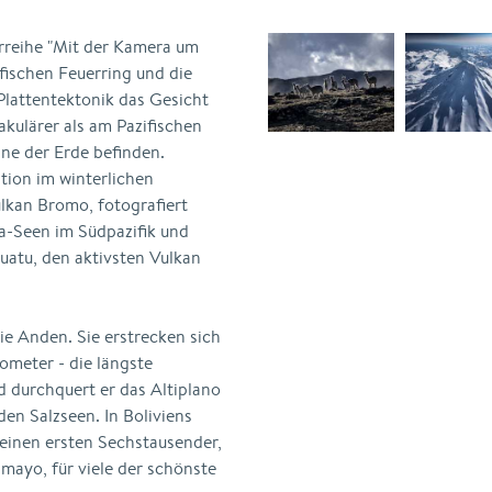
rreihe "Mit der Kamera um
ifischen Feuerring und die
Plattentektonik das Gesicht
akulärer als am Pazifischen
kane der Erde befinden.
tion im winterlichen
lkan Bromo, fotografiert
va-Seen im Südpazifik und
nuatu, den aktivsten Vulkan
ie Anden. Sie erstrecken sich
ometer - die längste
 durchquert er das Altiplano
en Salzseen. In Boliviens
seinen ersten Sechstausender,
amayo, für viele der schönste