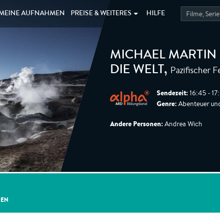
MEINE
AUFNAHMEN
PREISE &
WEITERES
HILFE
MICHAEL MARTIN 
Pazifischer 
DIE WELT
,
Sendezeit:
16:45 - 17
Genre:
Abenteuer und
Andere Personen:
Andrea Wich
GEN