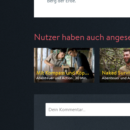
Berg der Erde.
Nutzer haben auch anges
Mit Kompass und Köp...
Naked Surviv
Abenteuer und Action | 30 Min.
Abenteuer und Ac
Ausgestrahlt von arte
Ausgestrahlt vo
am 11.08.2026, 03:40
am 08.08.2026, 