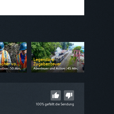
Legendäre
cher vo...
Zugabenteuer
tion | 50 Min.
Abenteuer und Action | 45 Min.
 Kabel eins Doku
Ausgestrahlt von Phoenix
18:35
am 15.08.2026, 22:30
100% gefällt die Sendung