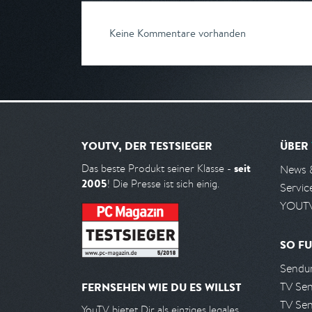
Keine Kommentare vorhanden
YOUTV, DER TESTSIEGER
ÜBER
seit
Das beste Produkt seiner Klasse -
News 
2005
! Die Presse ist sich einig.
Servic
YOUTV
SO FU
Sendun
TV Se
FERNSEHEN WIE DU ES WILLST
TV Se
YouTV bietet Dir als einziges legales,