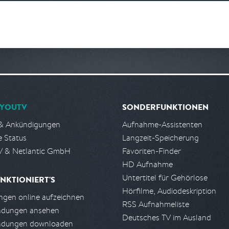
YOUTV
SONDERFUNKTIONEN
& Ankündigungen
Aufnahme-Assistenten
e Status
Langzeit-Speicherung
 & Netlantic GmbH
Favoriten-Finder
HD Aufnahme
Untertitel für Gehörlose
NKTIONIERT'S
Hörfilme, Audiodeskription
gen online aufzeichnen
RSS Aufnahmeliste
ndungen ansehen
Deutsches TV im Ausland
ndungen downloaden