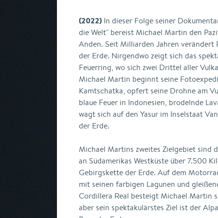
(2022)
In dieser Folge seiner Dokumenta
die Welt" bereist Michael Martin den Paz
Anden. Seit Milliarden Jahren verändert 
der Erde. Nirgendwo zeigt sich das spekt
Feuerring, wo sich zwei Drittel aller Vul
Michael Martin beginnt seine Fotoexpedi
Kamtschatka, opfert seine Drohne am Vu
blaue Feuer in Indonesien, brodelnde La
wagt sich auf den Yasur im Inselstaat Va
der Erde.
Michael Martins zweites Zielgebiet sind d
an Südamerikas Westküste über 7.500 Kil
Gebirgskette der Erde. Auf dem Motorrad
mit seinen farbigen Lagunen und gleißend
Cordillera Real besteigt Michael Martin 
aber sein spektakulärstes Ziel ist der Alp