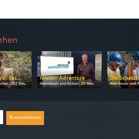
ehen
al: Las...
Mission Adventure
Die Schatzsu
tion | 102 Min.
Abenteuer und Action | 20 Min.
Abenteuer und Ac
n DMAX
Ausgestrahlt von Pro 7 Maxx
Ausgestrahlt von
00:18
am 08.08.2026, 05:35
am 09.08.2026, 
Kommentieren