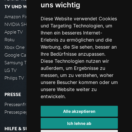
uns wichtig
TV UND WOHNZIMMER
Amazon FireTV
Diese Website verwendet Cookies
NVIDIA SHIELD, Google TV
und Targeting Technologien, um
Apple TV
Ihnen ein besseres Internet-
Roku
Erlebnis zu ermöglichen und die
Werbung, die Sie sehen, besser an
Xbox One
Ihre Bedürfnisse anzupassen.
Google Cast
Diese Technologien nutzen wir
Samsung TV
außerdem, um Ergebnisse zu
LG TV
messen, um zu verstehen, woher
Philips TV
unsere Besucher kommen oder um
unsere Website weiter zu
PRESSE
entwickeln.
Presseanfrage stellen
Alle akzeptieren
Pressespiegel
Ich lehne ab
HILFE & SUPPORT