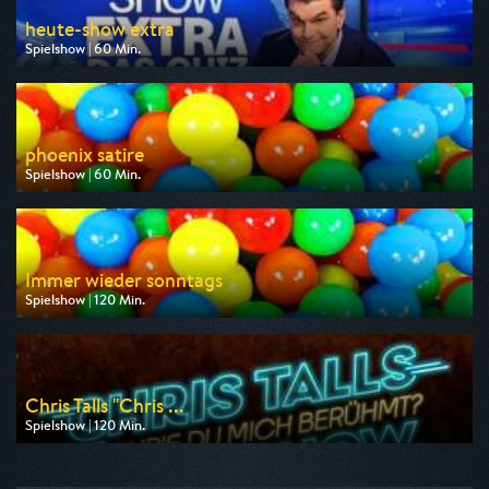
heute-show extra
Spielshow | 60 Min.
Ausgestrahlt von ZDF neo
am 09.08.2026, 21:40
phoenix satire
Spielshow | 60 Min.
Ausgestrahlt von Phoenix
am 09.08.2026, 23:15
Immer wieder sonntags
Spielshow | 120 Min.
Ausgestrahlt von HR
am 09.08.2026, 13:45
Chris Talls "Chris ...
Spielshow | 120 Min.
Ausgestrahlt von Pro 7
am 13.08.2026, 02:50